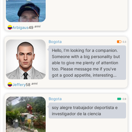
anni
Arbigaus
49
Bogota
0.3
Hello, I’m looking for a companion.
Someone with a big personality but
able to give me plenty of attention
too. Please message me if you’ve
got a good appetite, interesting
conversation and the ability to laugh
anni
Jeffery
58
at yourself.
Bogota
0.9
soy alegre trabajador deportista e
investigador de la ciencia