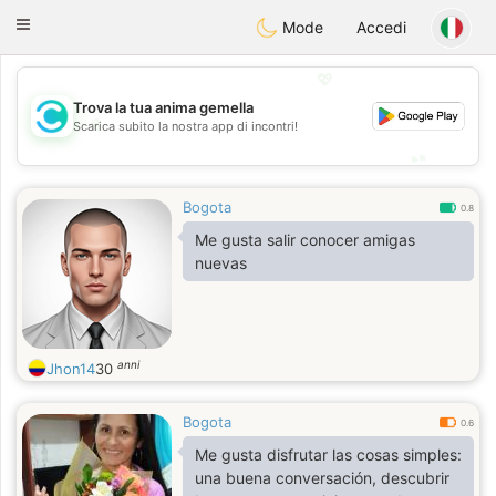
olombia
Citas
Toggle
Mode
Accedi
navigation
💖
Trova la tua anima gemella
💖
Scarica subito la nostra app di incontri!
💕
💕
Bogota
0.8
Me gusta salir conocer amigas
nuevas
anni
Jhon14
30
Bogota
0.6
Me gusta disfrutar las cosas simples:
una buena conversación, descubrir