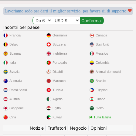
Lavoriamo sodo per darti il miglior servizio, per favore sii di supporto
Incontri per paese
Francia
Germania
Canada
Belgio
Svizzera
Stati Uniti
Spagna
Inghilterra
Messico
Italia
Portogallo
Colombia
Svezia
Disabili
Animali domestici
Australia
Marocco
Brasile
Paesi Bassi
Tunisia
Filippine
Austria
Algeria
Libano
Giappone
Egitto
Golfo
Cina
Kuwait
Tutta la lista
Notizie
|
Truffatori
|
Negozio
|
Opinioni