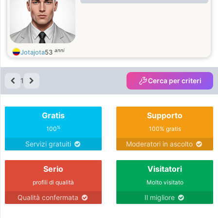
anni
Jotajota
53
1
Cerca per criteri
Gratis
Supporto
%
100
100% gratis
Servizi gratuiti
Moderatori in ascolto
Serio
Visitatori
profili di qualità
Molto visitato
Qualità confermata
Il migliore