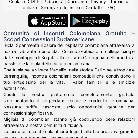
Cookie e GDPR
|
Pubblicità
|
Chi siamo
|
Privacy
|
Termini di
utilizzo
|
Sicurezza dei minori
|
Contatto
|
FAQ
Comunità di Incontri Colombiana Gratuita –
Scopri Connessioni Sudamericane
¡Hola! Sperimenta il calore dell'ospitalità colombiana attraverso la
nostra vibrante comunità. Colombia-citas.com collega single
dalle montagne di Bogotá alla costa di Cartagena, celebrando la
passione e la gioia della cultura colombiana.
Che tu sia nella vivace Medellín, nella storica Cali o nella tropicale
Barranquilla, incontra colombiani compatibili che condividono il
tuo entusiasmo per la vita, i valori familiari e le amicizie
autentiche.
Goditi la nostra piattaforma completamente gratuita
sperimentando il leggendario calore e cordialità colombiana.
Nessuna tariffa nascosta, solo opportunità genuine per
connessioni significative.
Migliaia di colombiani stanno già costruendo belle relazioni
attraverso la nostra comunità di fiducia.
Lascia che lo spirito colombiano ti guidi alla tua prossima grande
amicizia o partnership. ¡Vamos a conectar!