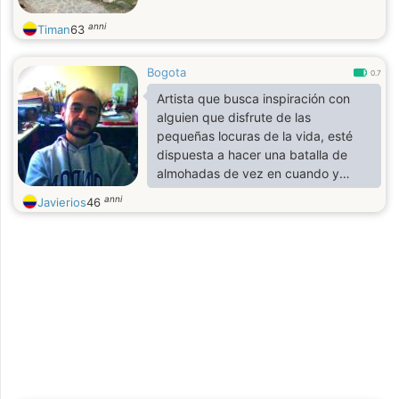
anni
Timan
63
Bogota
0.7
Artista que busca inspiración con
alguien que disfrute de las
pequeñas locuras de la vida, esté
dispuesta a hacer una batalla de
almohadas de vez en cuando y
comparta mis ganas de descubrir
anni
Javierios
46
los secretos mejor guardados del
mundo. 🥳