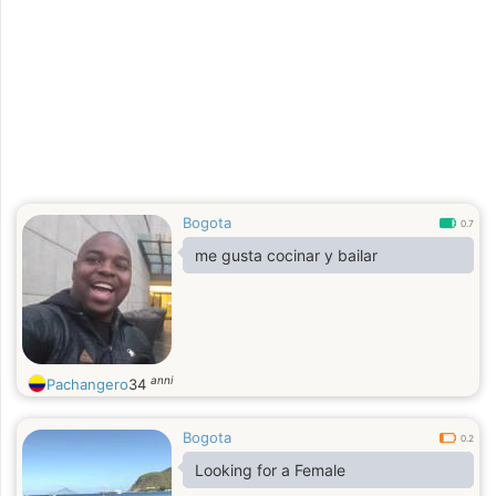
Bogota
0.7
me gusta cocinar y bailar
anni
Pachangero
34
Bogota
0.2
Looking for a Female