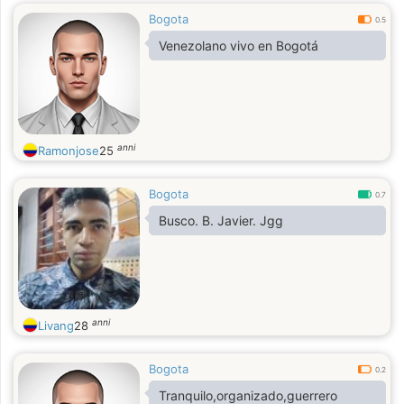
Bogota
0.5
Venezolano vivo en Bogotá
anni
Ramonjose
25
Bogota
0.7
Busco. B. Javier. Jgg
anni
Livang
28
Bogota
0.2
Tranquilo,organizado,guerrero