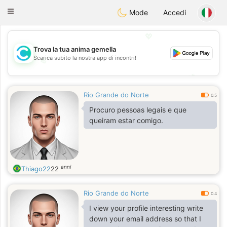
olombia
Citas
Toggle
Mode
Accedi
navigation
💖
Trova la tua anima gemella
Scarica subito la nostra app di incontri!
💖
💕
💕
Rio Grande do Norte
0.5
Procuro pessoas legais e que
queiram estar comigo.
anni
Thiago22
22
Rio Grande do Norte
0.4
I view your profile interesting write
down your email address so that I