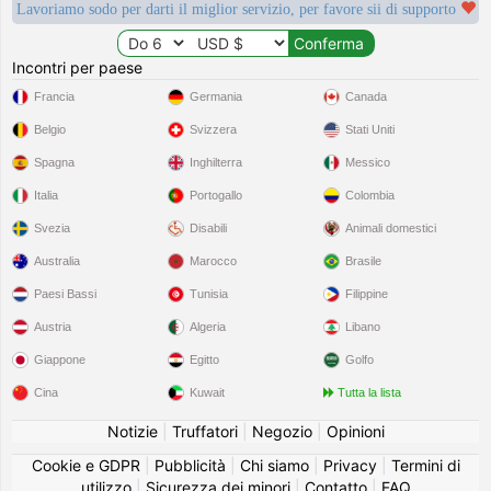
Lavoriamo sodo per darti il miglior servizio, per favore sii di supporto
Incontri per paese
Francia
Germania
Canada
Belgio
Svizzera
Stati Uniti
Spagna
Inghilterra
Messico
Italia
Portogallo
Colombia
Svezia
Disabili
Animali domestici
Australia
Marocco
Brasile
Paesi Bassi
Tunisia
Filippine
Austria
Algeria
Libano
Giappone
Egitto
Golfo
Cina
Kuwait
Tutta la lista
Notizie
|
Truffatori
|
Negozio
|
Opinioni
Cookie e GDPR
|
Pubblicità
|
Chi siamo
|
Privacy
|
Termini di
utilizzo
|
Sicurezza dei minori
|
Contatto
|
FAQ