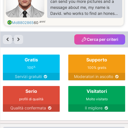
can send you more pictures and a
message about me, my name is
David. who works to find an honest
woman in a serious relationship
anni
Md8802865
60
1
Cerca per criteri
Gratis
Supporto
%
100
100% gratis
Servizi gratuiti
Moderatori in ascolto
Serio
Visitatori
profili di qualità
Molto visitato
Qualità confermata
Il migliore