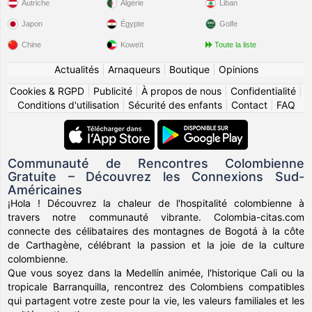
Autriche
Algérie
Liban
Japon
Égypte
Golfe
Chine
Koweït
Toute la liste
Actualités
|
Arnaqueurs
|
Boutique
|
Opinions
Cookies & RGPD
|
Publicité
|
À propos de nous
|
Confidentialité
|
Conditions d'utilisation
|
Sécurité des enfants
|
Contact
|
FAQ
Communauté de Rencontres Colombienne
Gratuite – Découvrez les Connexions Sud-
Américaines
¡Hola ! Découvrez la chaleur de l'hospitalité colombienne à
travers notre communauté vibrante. Colombia-citas.com
connecte des célibataires des montagnes de Bogotá à la côte
de Carthagène, célébrant la passion et la joie de la culture
colombienne.
Que vous soyez dans la Medellín animée, l'historique Cali ou la
tropicale Barranquilla, rencontrez des Colombiens compatibles
qui partagent votre zeste pour la vie, les valeurs familiales et les