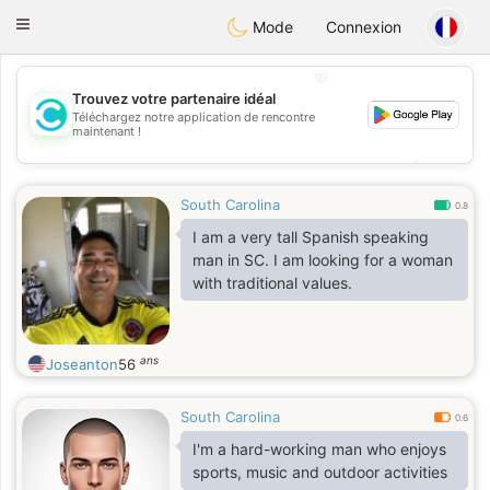
olombia
Citas
Toggle
Mode
Connexion
navigation
💖
Trouvez votre partenaire idéal
Téléchargez notre application de rencontre
💖
maintenant !
💕
💕
South Carolina
0.8
I am a very tall Spanish speaking
man in SC. I am looking for a woman
with traditional values.
ans
Joseanton
56
South Carolina
0.6
I'm a hard-working man who enjoys
sports, music and outdoor activities