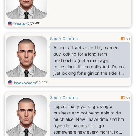
ans
Steele27
57
South Carolina
0.4
A nice, attractive and fit, married
guy looking for a long term
relationship (not a marriage
counselor).. It's complicated. I'm not
just looking for a girl on the side. I
would prefer a REAL connection built
ans
Jaxaxoxagm
50
from a friendship into a serious
relationship. I'm Honest, Real, open-
South Carolina
minded, intelligent, funny and fun.I
0.5
enjoy meeting new people,
I spent many years growing a
conversation, politics, sports,
business and not being able to do
movies, music, and more
much else. Now I have time and I’m
trying to maximize it. I go
somewhere new every month. I’d