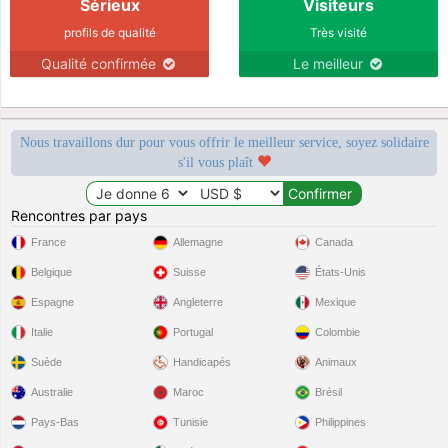
Sérieux
Visiteurs
profils de qualité
Très visité
Qualité confirmée
Le meilleur
Nous travaillons dur pour vous offrir le meilleur service, soyez solidaire
s'il vous plaît
Rencontres par pays
France
Allemagne
Canada
Belgique
Suisse
États-Unis
Espagne
Angleterre
Mexique
Italie
Portugal
Colombie
Suède
Handicapés
Animaux
Australie
Maroc
Brésil
Pays-Bas
Tunisie
Philippines