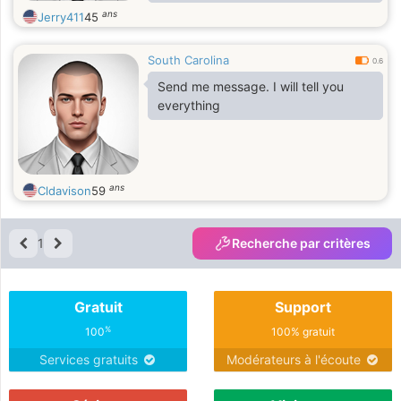
love to have someone to bring with
ans
Jerry411
45
me.
South Carolina
0.6
Send me message. I will tell you
everything
ans
Cldavison
59
1
Recherche par critères
Gratuit
Support
%
100
100% gratuit
Services gratuits
Modérateurs à l'écoute