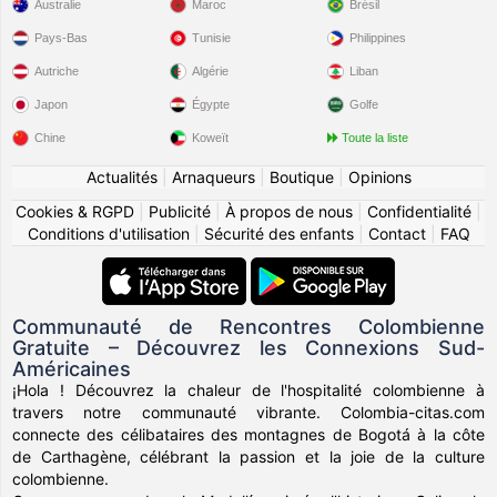
Australie
Maroc
Brésil
Pays-Bas
Tunisie
Philippines
Autriche
Algérie
Liban
Japon
Égypte
Golfe
Chine
Koweït
Toute la liste
Actualités
|
Arnaqueurs
|
Boutique
|
Opinions
Cookies & RGPD
|
Publicité
|
À propos de nous
|
Confidentialité
|
Conditions d'utilisation
|
Sécurité des enfants
|
Contact
|
FAQ
Communauté de Rencontres Colombienne
Gratuite – Découvrez les Connexions Sud-
Américaines
¡Hola ! Découvrez la chaleur de l'hospitalité colombienne à
travers notre communauté vibrante. Colombia-citas.com
connecte des célibataires des montagnes de Bogotá à la côte
de Carthagène, célébrant la passion et la joie de la culture
colombienne.