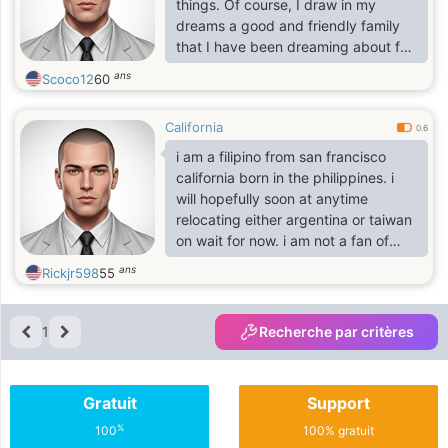
things. Of course, I draw in my
dreams a good and friendly family
that I have been dreaming about for
so long. I need love and a dedicated
ans
Scoco12
60
woman next to me. I know how to
make my woman happy. Of course I
California
want to be weak in her strong
0.6
hands. I really appreciate sincerity,
i am a filipino from san francisco
so I hope if you read my profile, then
california born in the philippines. i
you want to get to know me better
will hopefully soon at anytime
and please be sincere with me.
relocating either argentina or taiwan
on wait for now. i am not a fan of
soccer in general, my favorite
ans
Rickjr598
55
soccer country team is argentina. i
have a good heart and
understanding in me with patience
1
Recherche par critères
but open-minded. i like internet
chatting, traveling, nightlife and
exercising. i exercise 3 times a week
Gratuit
Support
average and staying active and
open.
%
100
100% gratuit