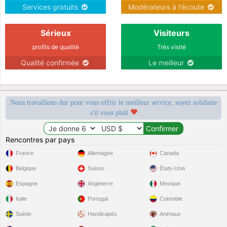
Services gratuits
Modérateurs à l'écoute
Sérieux
Visiteurs
profils de qualité
Très visité
Qualité confirmée
Le meilleur
Nous travaillons dur pour vous offrir le meilleur service, soyez solidaire
s'il vous plaît
Rencontres par pays
France
Allemagne
Canada
Belgique
Suisse
États-Unis
Espagne
Angleterre
Mexique
Italie
Portugal
Colombie
Suède
Handicapés
Animaux