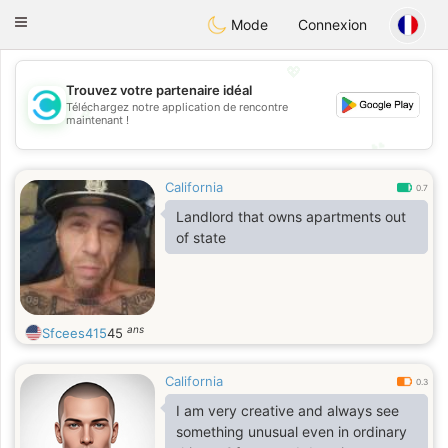
olombia
Citas
Toggle
Mode
Connexion
navigation
💖
Trouvez votre partenaire idéal
Téléchargez notre application de rencontre
💖
maintenant !
💕
💕
California
0.7
Landlord that owns apartments out
of state
ans
Sfcees415
45
California
0.3
I am very creative and always see
something unusual even in ordinary