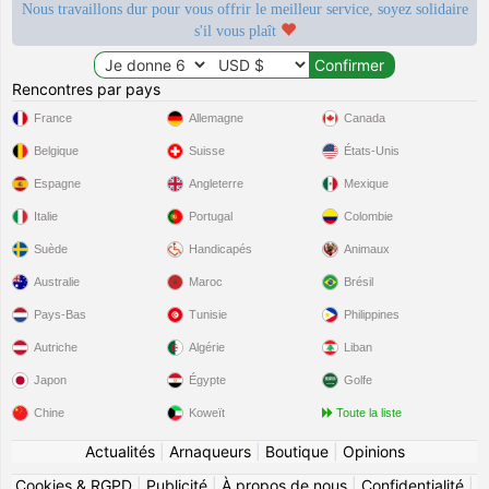
Nous travaillons dur pour vous offrir le meilleur service, soyez solidaire
s'il vous plaît
Rencontres par pays
France
Allemagne
Canada
Belgique
Suisse
États-Unis
Espagne
Angleterre
Mexique
Italie
Portugal
Colombie
Suède
Handicapés
Animaux
Australie
Maroc
Brésil
Pays-Bas
Tunisie
Philippines
Autriche
Algérie
Liban
Japon
Égypte
Golfe
Chine
Koweït
Toute la liste
Actualités
|
Arnaqueurs
|
Boutique
|
Opinions
Cookies & RGPD
|
Publicité
|
À propos de nous
|
Confidentialité
|