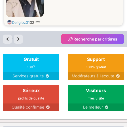
ans
Deligioz31
32
1
Recherche par critères
Gratuit
Support
%
100
100% gratuit
Services gratuits
Modérateurs à l'écoute
Sérieux
Visiteurs
profils de qualité
Très visité
Qualité confirmée
Le meilleur