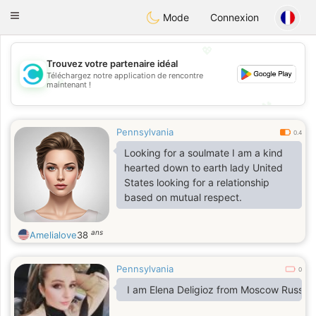
olombia
Citas
Toggle
Mode
Connexion
navigation
💖
Trouvez votre partenaire idéal
Téléchargez notre application de rencontre
💖
maintenant !
💕
💕
Pennsylvania
0.4
Looking for a soulmate I am a kind
hearted down to earth lady United
States looking for a relationship
based on mutual respect.
ans
Amelialove
38
Pennsylvania
0
I am Elena Deligioz from Moscow Russia 