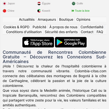
Japon
Égypte
Golfe
Chine
Koweït
Toute la liste
Actualités
|
Arnaqueurs
|
Boutique
|
Opinions
Cookies & RGPD
|
Publicité
|
À propos de nous
|
Confidentialité
|
Conditions d'utilisation
|
Sécurité des enfants
|
Contact
|
FAQ
Communauté de Rencontres Colombienne
Gratuite – Découvrez les Connexions Sud-
Américaines
¡Hola ! Découvrez la chaleur de l'hospitalité colombienne à
travers notre communauté vibrante. Colombia-citas.com
connecte des célibataires des montagnes de Bogotá à la côte
de Carthagène, célébrant la passion et la joie de la culture
colombienne.
Que vous soyez dans la Medellín animée, l'historique Cali ou la
tropicale Barranquilla, rencontrez des Colombiens compatibles
qui partagent votre zeste pour la vie, les valeurs familiales et les
amitiés authentiques.