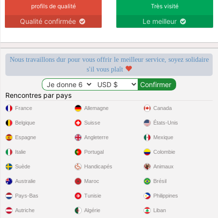
profils de qualité
Très visité
Qualité confirmée
Le meilleur
Nous travaillons dur pour vous offrir le meilleur service, soyez solidaire
s'il vous plaît
Rencontres par pays
France
Allemagne
Canada
Belgique
Suisse
États-Unis
Espagne
Angleterre
Mexique
Italie
Portugal
Colombie
Suède
Handicapés
Animaux
Australie
Maroc
Brésil
Pays-Bas
Tunisie
Philippines
Autriche
Algérie
Liban