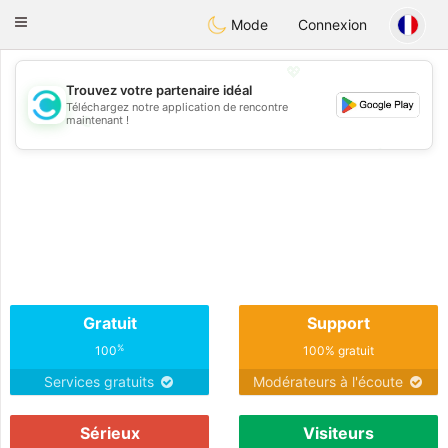
olombia
Citas
Toggle
Mode
Connexion
navigation
💖
Trouvez votre partenaire idéal
Téléchargez notre application de rencontre
💖
maintenant !
💕
💕
Gratuit
Support
%
100
100% gratuit
Services gratuits
Modérateurs à l'écoute
Sérieux
Visiteurs