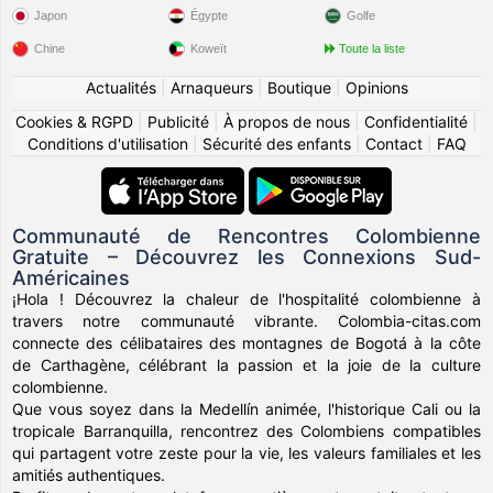
Japon
Égypte
Golfe
Chine
Koweït
Toute la liste
Actualités
|
Arnaqueurs
|
Boutique
|
Opinions
Cookies & RGPD
|
Publicité
|
À propos de nous
|
Confidentialité
|
Conditions d'utilisation
|
Sécurité des enfants
|
Contact
|
FAQ
Communauté de Rencontres Colombienne
Gratuite – Découvrez les Connexions Sud-
Américaines
¡Hola ! Découvrez la chaleur de l'hospitalité colombienne à
travers notre communauté vibrante. Colombia-citas.com
connecte des célibataires des montagnes de Bogotá à la côte
de Carthagène, célébrant la passion et la joie de la culture
colombienne.
Que vous soyez dans la Medellín animée, l'historique Cali ou la
tropicale Barranquilla, rencontrez des Colombiens compatibles
qui partagent votre zeste pour la vie, les valeurs familiales et les
amitiés authentiques.