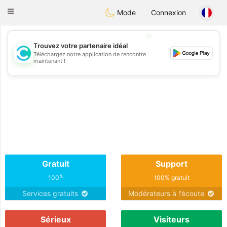
olombia
Citas
Toggle
Mode
Connexion
navigation
💖
Trouvez votre partenaire idéal
Téléchargez notre application de rencontre
💖
maintenant !
💕
💕
Gratuit
Support
%
100
100% gratuit
Services gratuits
Modérateurs à l'écoute
Sérieux
Visiteurs