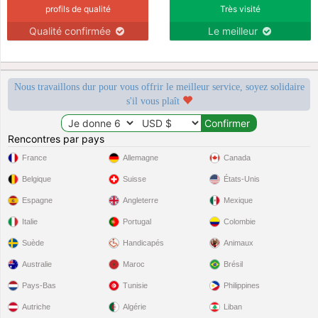
profils de qualité
Très visité
Qualité confirmée
Le meilleur
Nous travaillons dur pour vous offrir le meilleur service, soyez solidaire
s'il vous plaît
Rencontres par pays
France
Allemagne
Canada
Belgique
Suisse
États-Unis
Espagne
Angleterre
Mexique
Italie
Portugal
Colombie
Suède
Handicapés
Animaux
Australie
Maroc
Brésil
Pays-Bas
Tunisie
Philippines
Autriche
Algérie
Liban