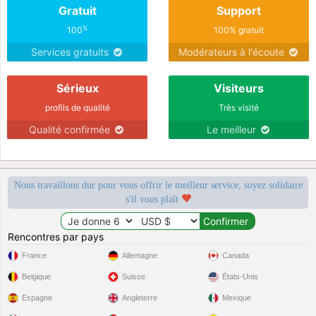
Gratuit
Support
%
100
100% gratuit
Services gratuits
Modérateurs à l'écoute
Sérieux
Visiteurs
profils de qualité
Très visité
Qualité confirmée
Le meilleur
Nous travaillons dur pour vous offrir le meilleur service, soyez solidaire
s'il vous plaît
Rencontres par pays
France
Allemagne
Canada
Belgique
Suisse
États-Unis
Espagne
Angleterre
Mexique