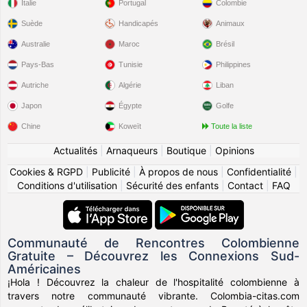
Italie
Portugal
Colombie
Suède
Handicapés
Animaux
Australie
Maroc
Brésil
Pays-Bas
Tunisie
Philippines
Autriche
Algérie
Liban
Japon
Égypte
Golfe
Chine
Koweït
Toute la liste
Actualités
|
Arnaqueurs
|
Boutique
|
Opinions
Cookies & RGPD
|
Publicité
|
À propos de nous
|
Confidentialité
|
Conditions d'utilisation
|
Sécurité des enfants
|
Contact
|
FAQ
Communauté de Rencontres Colombienne
Gratuite – Découvrez les Connexions Sud-
Américaines
¡Hola ! Découvrez la chaleur de l'hospitalité colombienne à
travers notre communauté vibrante. Colombia-citas.com