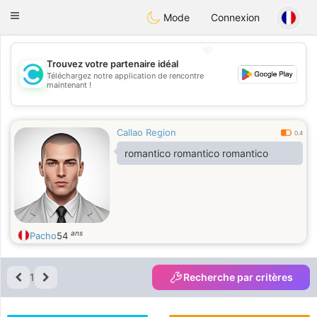
olombia
Citas
Toggle
Mode
Connexion
navigation
💖
Trouvez votre partenaire idéal
Téléchargez notre application de rencontre
💖
maintenant !
💕
💕
Callao Region
0.4
romantico romantico romantico
ans
Pacho
54
1
Recherche par critères