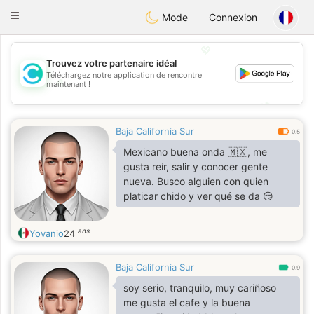
olombia
Citas
Toggle
Mode
Connexion
navigation
💖
Trouvez votre partenaire idéal
Téléchargez notre application de rencontre
💖
maintenant !
💕
💕
Baja California Sur
0.5
Mexicano buena onda 🇲🇽, me
gusta reír, salir y conocer gente
nueva. Busco alguien con quien
platicar chido y ver qué se da 😏
ans
Yovanio
24
Baja California Sur
0.9
soy serio, tranquilo, muy cariñoso
me gusta el cafe y la buena