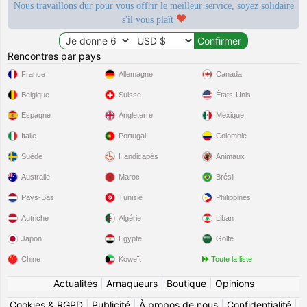
Nous travaillons dur pour vous offrir le meilleur service, soyez solidaire
s'il vous plaît
Rencontres par pays
France
Allemagne
Canada
Belgique
Suisse
États-Unis
Espagne
Angleterre
Mexique
Italie
Portugal
Colombie
Suède
Handicapés
Animaux
Australie
Maroc
Brésil
Pays-Bas
Tunisie
Philippines
Autriche
Algérie
Liban
Japon
Égypte
Golfe
Chine
Koweït
Toute la liste
Actualités
|
Arnaqueurs
|
Boutique
|
Opinions
Cookies & RGPD
|
Publicité
|
À propos de nous
|
Confidentialité
|