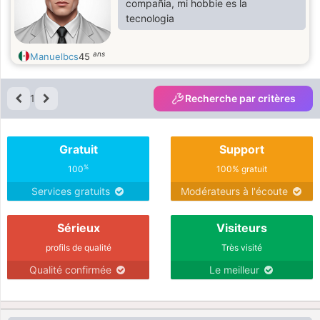
compañia, mi hobbie es la
tecnologia
ans
Manuelbcs
45
1
Recherche par critères
Gratuit
Support
%
100
100% gratuit
Services gratuits
Modérateurs à l'écoute
Sérieux
Visiteurs
profils de qualité
Très visité
Qualité confirmée
Le meilleur