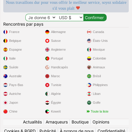
Nous travaillons dur pour vous offrir le meilleur service, soyez solidaire
s'il vous plaît
Rencontres par pays
France
Allemagne
Canada
Belgique
Suisse
États-Unis
Espagne
Angleterre
Mexique
Italie
Portugal
Colombie
Suède
Handicapés
Animaux
Australie
Maroc
Brésil
Pays-Bas
Tunisie
Philippines
Autriche
Algérie
Liban
Japon
Égypte
Golfe
Chine
Koweït
Toute la liste
Actualités
|
Arnaqueurs
|
Boutique
|
Opinions
Cookies & RGPD
|
Publicité
|
À propos de nous
|
Confidentialité
|