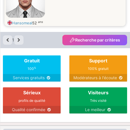
ans
Hansomeal
52
1
Recherche par critères
Gratuit
Support
%
100
100% gratuit
Services gratuits
Modérateurs à l'écoute
Sérieux
Visiteurs
profils de qualité
Très visité
Qualité confirmée
Le meilleur