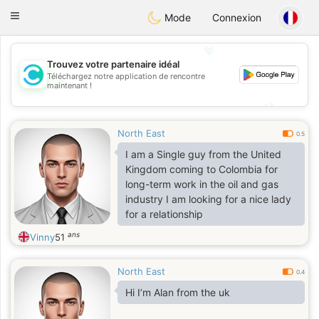
olombia
Citas
Toggle
Mode
Connexion
navigation
💖
Trouvez votre partenaire idéal
Téléchargez notre application de rencontre
💖
maintenant !
💕
💕
North East
0.5
I am a Single guy from the United
Kingdom coming to Colombia for
long-term work in the oil and gas
industry I am looking for a nice lady
for a relationship
ans
Vinny
51
North East
0.4
Hi I’m Alan from the uk