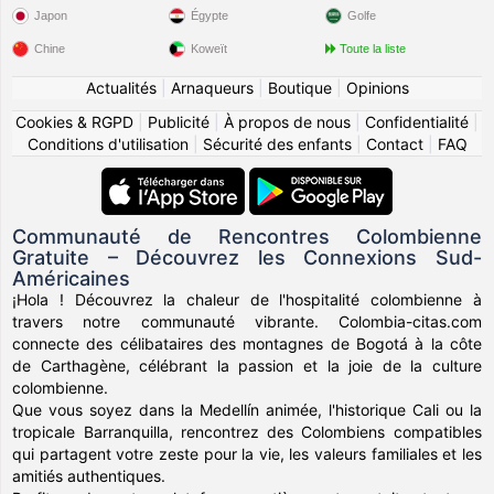
Japon
Égypte
Golfe
Chine
Koweït
Toute la liste
Actualités
|
Arnaqueurs
|
Boutique
|
Opinions
Cookies & RGPD
|
Publicité
|
À propos de nous
|
Confidentialité
|
Conditions d'utilisation
|
Sécurité des enfants
|
Contact
|
FAQ
Communauté de Rencontres Colombienne
Gratuite – Découvrez les Connexions Sud-
Américaines
¡Hola ! Découvrez la chaleur de l'hospitalité colombienne à
travers notre communauté vibrante. Colombia-citas.com
connecte des célibataires des montagnes de Bogotá à la côte
de Carthagène, célébrant la passion et la joie de la culture
colombienne.
Que vous soyez dans la Medellín animée, l'historique Cali ou la
tropicale Barranquilla, rencontrez des Colombiens compatibles
qui partagent votre zeste pour la vie, les valeurs familiales et les
amitiés authentiques.