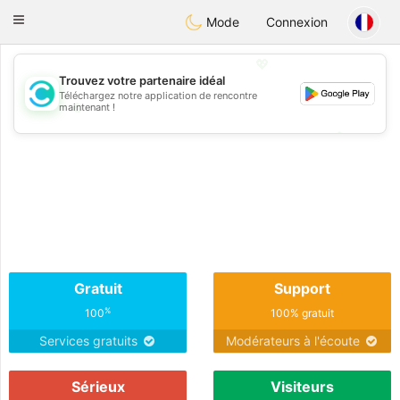
olombia
Citas
Toggle
Mode
Connexion
navigation
💖
Trouvez votre partenaire idéal
Téléchargez notre application de rencontre
💖
maintenant !
💕
💕
Gratuit
Support
%
100
100% gratuit
Services gratuits
Modérateurs à l'écoute
Sérieux
Visiteurs