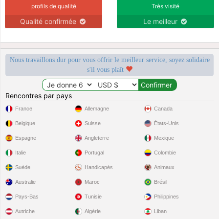
profils de qualité
Très visité
Qualité confirmée
Le meilleur
Nous travaillons dur pour vous offrir le meilleur service, soyez solidaire
s'il vous plaît
Rencontres par pays
France
Allemagne
Canada
Belgique
Suisse
États-Unis
Espagne
Angleterre
Mexique
Italie
Portugal
Colombie
Suède
Handicapés
Animaux
Australie
Maroc
Brésil
Pays-Bas
Tunisie
Philippines
Autriche
Algérie
Liban