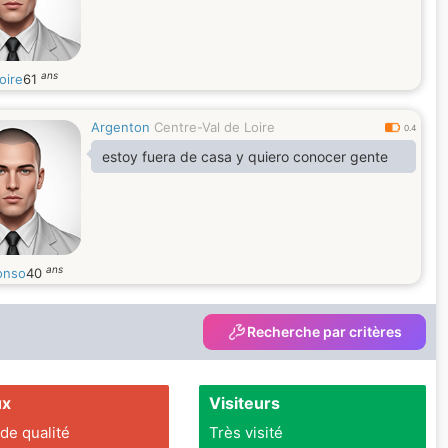
ans
oire
61
Argenton
Centre-Val de Loire
0.4
estoy fuera de casa y quiero conocer gente
ans
fonso
40
Recherche par critères
ux
Visiteurs
 de qualité
Très visité