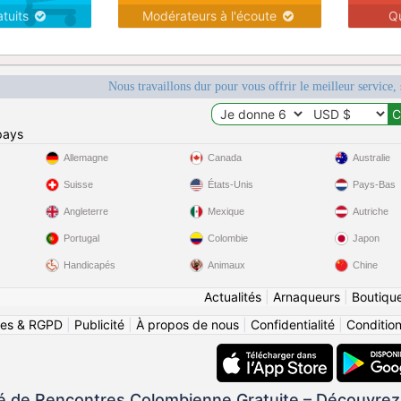
atuits
Modérateurs à l'écoute
Q
Nous travaillons dur pour vous offrir le meilleur service, 
pays
Allemagne
Canada
Australie
Suisse
États-Unis
Pays-Bas
Angleterre
Mexique
Autriche
Portugal
Colombie
Japon
Handicapés
Animaux
Chine
Actualités
|
Arnaqueurs
|
Boutiqu
ies & RGPD
|
Publicité
|
À propos de nous
|
Confidentialité
|
Conditions
de Rencontres Colombienne Gratuite – Découvrez