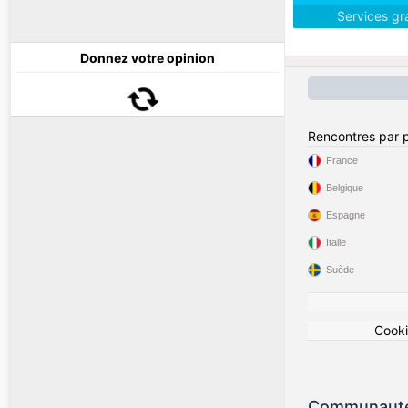
Services gr
Donnez votre opinion
Rencontres par 
France
Belgique
Espagne
Italie
Suède
Cook
Communauté 