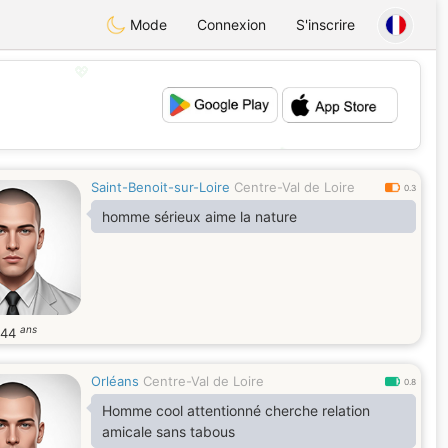
Mode
Connexion
S'inscrire
💖
💕
Saint-Benoit-sur-Loire
Centre-Val de Loire
0.3
homme sérieux aime la nature
ans
44
Orléans
Centre-Val de Loire
0.8
Homme cool attentionné cherche relation
amicale sans tabous