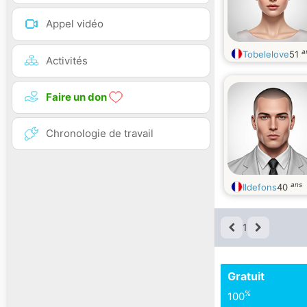
Appel vidéo
a
Tobelelove
51
Activités
Faire un don
Chronologie de travail
ans
Ildefons
40
1
Gratuit
%
100