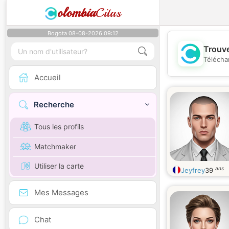
olombia
Citas
Bogota 08-08-2026 09:12
Trouve
Télécha
Accueil
Recherche
Tous les profils
Matchmaker
Utiliser la carte
ans
Jeyfrey
39
Mes Messages
Chat