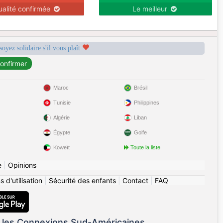
ualité confirmée
Le meilleur
soyez solidaire s'il vous plaît
Maroc
Brésil
Tunisie
Philippines
Algérie
Liban
Égypte
Golfe
Koweït
Toute la liste
e
|
Opinions
 d'utilisation
|
Sécurité des enfants
|
Contact
|
FAQ
 les Connexions Sud-Américaines