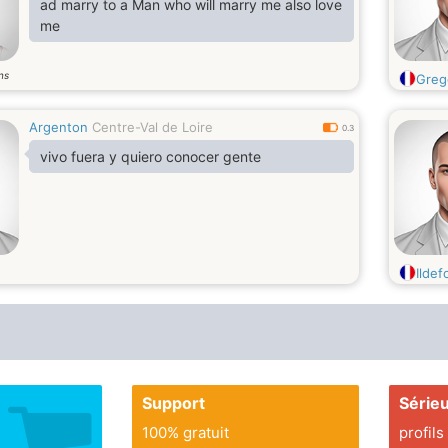
ad marry to a Man who will marry me also love
me
ns
Greg
Argenton
Centre-Val de Loire
0.3
vivo fuera y quiero conocer gente
Ilde
Support
Série
100% gratuit
profils