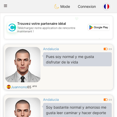
olombia
Citas
Toggle
Mode
Connexion
navigation
💖
Trouvez votre partenaire idéal
Téléchargez notre application de rencontre
💖
maintenant !
💕
💕
Andalucia
0.5
Pues soy normal y me gusta
disfrutar de la vida
ans
Juannono
65
Andalucia
0.5
Soy bastante normal y amoroso me
gusta leer caminar y hacer deporte