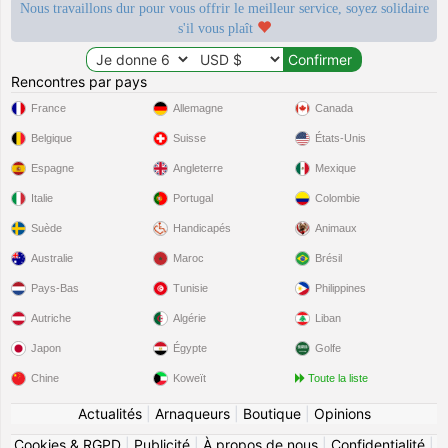
Nous travaillons dur pour vous offrir le meilleur service, soyez solidaire
s'il vous plaît
Rencontres par pays
France
Allemagne
Canada
Belgique
Suisse
États-Unis
Espagne
Angleterre
Mexique
Italie
Portugal
Colombie
Suède
Handicapés
Animaux
Australie
Maroc
Brésil
Pays-Bas
Tunisie
Philippines
Autriche
Algérie
Liban
Japon
Égypte
Golfe
Chine
Koweït
Toute la liste
Actualités
|
Arnaqueurs
|
Boutique
|
Opinions
Cookies & RGPD
|
Publicité
|
À propos de nous
|
Confidentialité
|