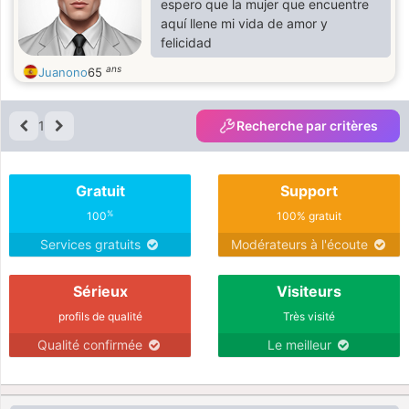
espero que la mujer que encuentre
aquí llene mi vida de amor y
felicidad
ans
Juanono
65
1
Recherche par critères
Gratuit
Support
%
100
100% gratuit
Services gratuits
Modérateurs à l'écoute
Sérieux
Visiteurs
profils de qualité
Très visité
Qualité confirmée
Le meilleur