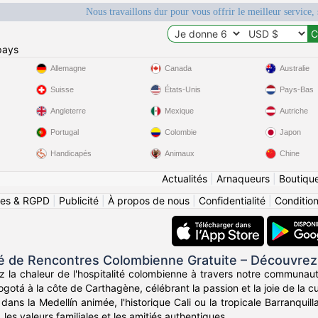
Nous travaillons dur pour vous offrir le meilleur service, 
pays
Allemagne
Canada
Australie
Suisse
États-Unis
Pays-Bas
Angleterre
Mexique
Autriche
Portugal
Colombie
Japon
Handicapés
Animaux
Chine
Actualités
|
Arnaqueurs
|
Boutiqu
ies & RGPD
|
Publicité
|
À propos de nous
|
Confidentialité
|
Conditions
de Rencontres Colombienne Gratuite – Découvrez
z la chaleur de l'hospitalité colombienne à travers notre communau
otá à la côte de Carthagène, célébrant la passion et la joie de la c
ans la Medellín animée, l'historique Cali ou la tropicale Barranqui
, les valeurs familiales et les amitiés authentiques.