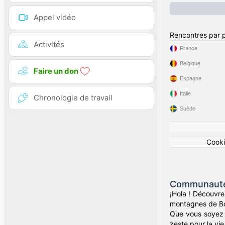
Appel vidéo
Rencontres par 
Activités
France
Belgique
Faire un don
Espagne
Italie
Chronologie de travail
Suède
Cook
Communauté 
¡Hola ! Découvre
montagnes de Bog
Que vous soyez d
zeste pour la vie