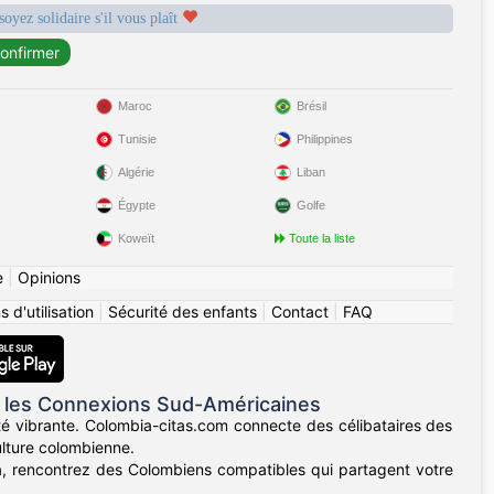
soyez solidaire s'il vous plaît
Maroc
Brésil
Tunisie
Philippines
Algérie
Liban
Égypte
Golfe
Koweït
Toute la liste
e
|
Opinions
 d'utilisation
|
Sécurité des enfants
|
Contact
|
FAQ
 les Connexions Sud-Américaines
té vibrante. Colombia-citas.com connecte des célibataires des
ulture colombienne.
lla, rencontrez des Colombiens compatibles qui partagent votre