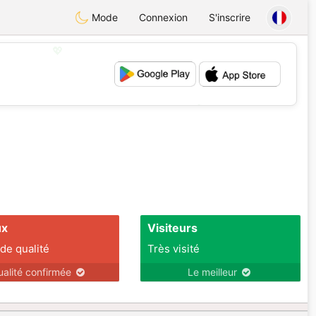
Mode
Connexion
S'inscrire
💖
💕
ux
Visiteurs
 de qualité
Très visité
ualité confirmée
Le meilleur