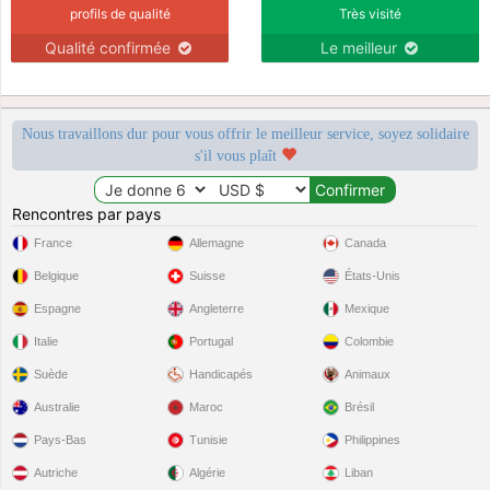
profils de qualité
Très visité
Qualité confirmée
Le meilleur
Nous travaillons dur pour vous offrir le meilleur service, soyez solidaire
s'il vous plaît
Rencontres par pays
France
Allemagne
Canada
Belgique
Suisse
États-Unis
Espagne
Angleterre
Mexique
Italie
Portugal
Colombie
Suède
Handicapés
Animaux
Australie
Maroc
Brésil
Pays-Bas
Tunisie
Philippines
Autriche
Algérie
Liban