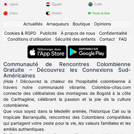
Japon
Égypte
Golfe
Chine
Koweït
Toute la liste
Actualités
|
Arnaqueurs
|
Boutique
|
Opinions
Cookies & RGPD
|
Publicité
|
À propos de nous
|
Confidentialité
|
Conditions d'utilisation
|
Sécurité des enfants
|
Contact
|
FAQ
Communauté de Rencontres Colombienne
Gratuite – Découvrez les Connexions Sud-
Américaines
¡Hola ! Découvrez la chaleur de l'hospitalité colombienne à
travers notre communauté vibrante. Colombia-citas.com
connecte des célibataires des montagnes de Bogotá à la côte
de Carthagène, célébrant la passion et la joie de la culture
colombienne.
Que vous soyez dans la Medellín animée, l'historique Cali ou la
tropicale Barranquilla, rencontrez des Colombiens compatibles
qui partagent votre zeste pour la vie, les valeurs familiales et les
amitiés authentiques.