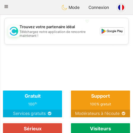
olombia
Citas
Toggle
Mode
Connexion
navigation
💖
Trouvez votre partenaire idéal
Téléchargez notre application de rencontre
💖
maintenant !
💕
💕
Gratuit
Support
%
100
100% gratuit
Services gratuits
Modérateurs à l'écoute
Sérieux
Visiteurs