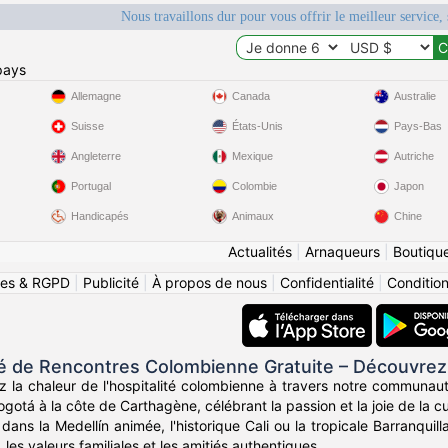
Nous travaillons dur pour vous offrir le meilleur service, 
pays
Allemagne
Canada
Australie
Suisse
États-Unis
Pays-Bas
Angleterre
Mexique
Autriche
Portugal
Colombie
Japon
Handicapés
Animaux
Chine
Actualités
|
Arnaqueurs
|
Boutiqu
ies & RGPD
|
Publicité
|
À propos de nous
|
Confidentialité
|
Conditions
de Rencontres Colombienne Gratuite – Découvrez
z la chaleur de l'hospitalité colombienne à travers notre communau
otá à la côte de Carthagène, célébrant la passion et la joie de la c
ans la Medellín animée, l'historique Cali ou la tropicale Barranqui
, les valeurs familiales et les amitiés authentiques.