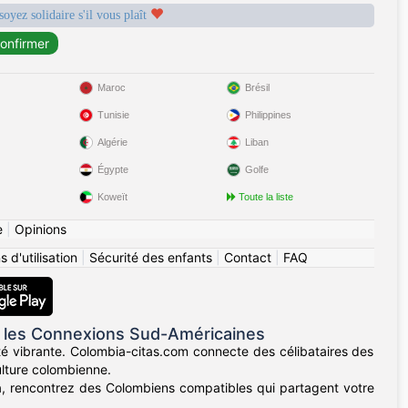
soyez solidaire s'il vous plaît
Maroc
Brésil
Tunisie
Philippines
Algérie
Liban
Égypte
Golfe
Koweït
Toute la liste
e
|
Opinions
 d'utilisation
|
Sécurité des enfants
|
Contact
|
FAQ
 les Connexions Sud-Américaines
té vibrante. Colombia-citas.com connecte des célibataires des
ulture colombienne.
lla, rencontrez des Colombiens compatibles qui partagent votre