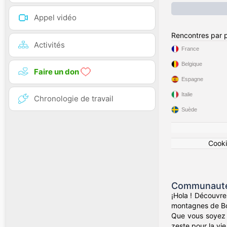
Appel vidéo
Rencontres par 
Activités
France
Belgique
Faire un don
Espagne
Italie
Chronologie de travail
Suède
Cook
Communauté 
¡Hola ! Découvre
montagnes de Bog
Que vous soyez d
zeste pour la vie