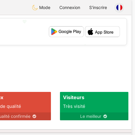
Mode
Connexion
S'inscrire
💖
💕
ux
Visiteurs
 de qualité
Très visité
ualité confirmée
Le meilleur