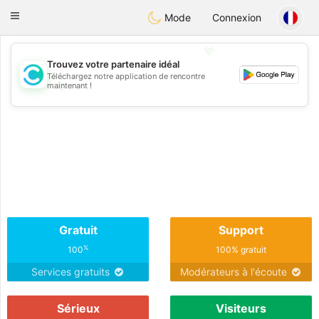
olombia
Citas
Toggle
Mode
Connexion
navigation
💖
Trouvez votre partenaire idéal
Téléchargez notre application de rencontre
💖
maintenant !
💕
💕
Gratuit
Support
%
100
100% gratuit
Services gratuits
Modérateurs à l'écoute
Sérieux
Visiteurs