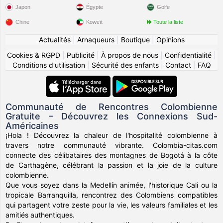
Japon
Égypte
Golfe
Chine
Koweït
Toute la liste
Actualités
|
Arnaqueurs
|
Boutique
|
Opinions
Cookies & RGPD
|
Publicité
|
À propos de nous
|
Confidentialité
|
Conditions d'utilisation
|
Sécurité des enfants
|
Contact
|
FAQ
Communauté de Rencontres Colombienne
Gratuite – Découvrez les Connexions Sud-
Américaines
¡Hola ! Découvrez la chaleur de l'hospitalité colombienne à
travers notre communauté vibrante. Colombia-citas.com
connecte des célibataires des montagnes de Bogotá à la côte
de Carthagène, célébrant la passion et la joie de la culture
colombienne.
Que vous soyez dans la Medellín animée, l'historique Cali ou la
tropicale Barranquilla, rencontrez des Colombiens compatibles
qui partagent votre zeste pour la vie, les valeurs familiales et les
amitiés authentiques.