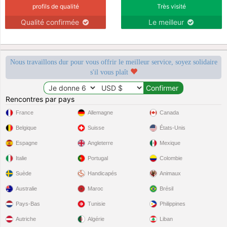
profils de qualité
Très visité
Qualité confirmée
Le meilleur
Nous travaillons dur pour vous offrir le meilleur service, soyez solidaire
s'il vous plaît
Rencontres par pays
France
Allemagne
Canada
Belgique
Suisse
États-Unis
Espagne
Angleterre
Mexique
Italie
Portugal
Colombie
Suède
Handicapés
Animaux
Australie
Maroc
Brésil
Pays-Bas
Tunisie
Philippines
Autriche
Algérie
Liban