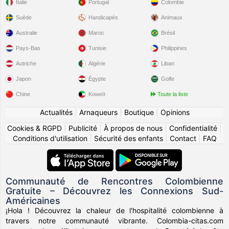
Italie
Portugal
Colombie
Suède
Handicapés
Animaux
Australie
Maroc
Brésil
Pays-Bas
Tunisie
Philippines
Autriche
Algérie
Liban
Japon
Égypte
Golfe
Chine
Koweït
Toute la liste
Actualités
|
Arnaqueurs
|
Boutique
|
Opinions
Cookies & RGPD
|
Publicité
|
À propos de nous
|
Confidentialité
|
Conditions d'utilisation
|
Sécurité des enfants
|
Contact
|
FAQ
Communauté de Rencontres Colombienne
Gratuite – Découvrez les Connexions Sud-
Américaines
¡Hola ! Découvrez la chaleur de l'hospitalité colombienne à
travers notre communauté vibrante. Colombia-citas.com