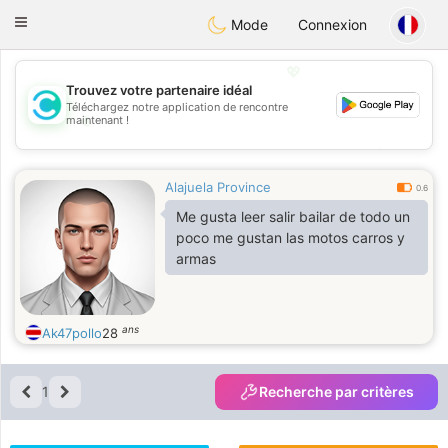
olombia
Citas
Toggle
Mode
Connexion
navigation
💖
Trouvez votre partenaire idéal
Téléchargez notre application de rencontre
💖
maintenant !
💕
💕
Alajuela Province
0.6
Me gusta leer salir bailar de todo un
poco me gustan las motos carros y
armas
ans
Ak47pollo
28
1
Recherche par critères