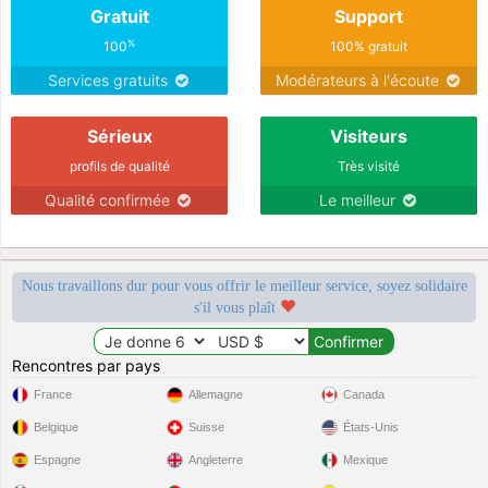
Gratuit
Support
%
100
100% gratuit
Services gratuits
Modérateurs à l'écoute
Sérieux
Visiteurs
profils de qualité
Très visité
Qualité confirmée
Le meilleur
Nous travaillons dur pour vous offrir le meilleur service, soyez solidaire
s'il vous plaît
Rencontres par pays
France
Allemagne
Canada
Belgique
Suisse
États-Unis
Espagne
Angleterre
Mexique