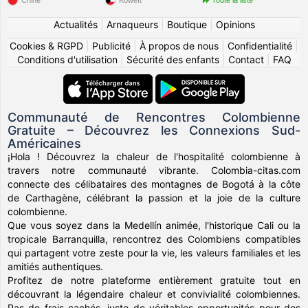
Chine
Koweït
Toute la liste
Actualités
|
Arnaqueurs
|
Boutique
|
Opinions
Cookies & RGPD
|
Publicité
|
À propos de nous
|
Confidentialité
|
Conditions d'utilisation
|
Sécurité des enfants
|
Contact
|
FAQ
Communauté de Rencontres Colombienne
Gratuite – Découvrez les Connexions Sud-
Américaines
¡Hola ! Découvrez la chaleur de l'hospitalité colombienne à
travers notre communauté vibrante. Colombia-citas.com
connecte des célibataires des montagnes de Bogotá à la côte
de Carthagène, célébrant la passion et la joie de la culture
colombienne.
Que vous soyez dans la Medellín animée, l'historique Cali ou la
tropicale Barranquilla, rencontrez des Colombiens compatibles
qui partagent votre zeste pour la vie, les valeurs familiales et les
amitiés authentiques.
Profitez de notre plateforme entièrement gratuite tout en
découvrant la légendaire chaleur et convivialité colombiennes.
Pas de frais cachés, juste de véritables opportunités pour des