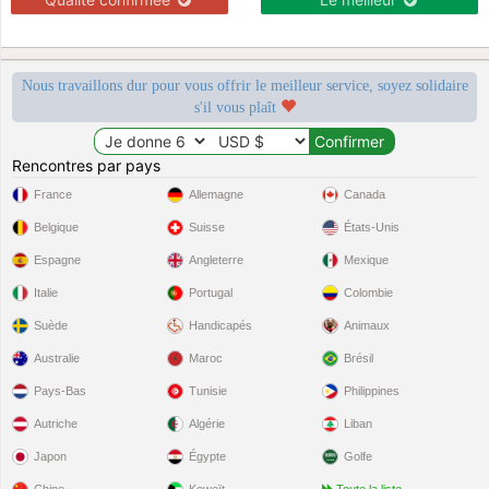
Nous travaillons dur pour vous offrir le meilleur service, soyez solidaire
s'il vous plaît
Rencontres par pays
France
Allemagne
Canada
Belgique
Suisse
États-Unis
Espagne
Angleterre
Mexique
Italie
Portugal
Colombie
Suède
Handicapés
Animaux
Australie
Maroc
Brésil
Pays-Bas
Tunisie
Philippines
Autriche
Algérie
Liban
Japon
Égypte
Golfe