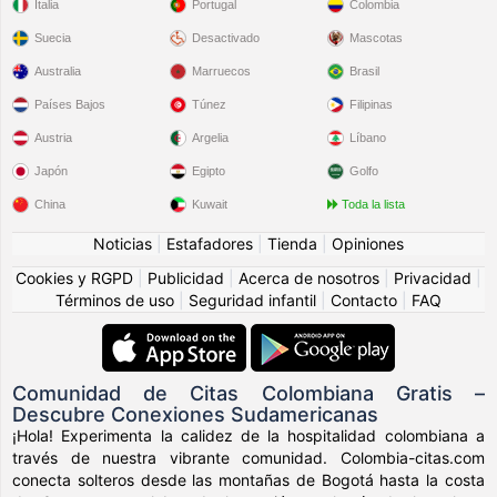
Italia
Portugal
Colombia
Suecia
Desactivado
Mascotas
Australia
Marruecos
Brasil
Países Bajos
Túnez
Filipinas
Austria
Argelia
Líbano
Japón
Egipto
Golfo
China
Kuwait
Toda la lista
Noticias
|
Estafadores
|
Tienda
|
Opiniones
Cookies y RGPD
|
Publicidad
|
Acerca de nosotros
|
Privacidad
|
Términos de uso
|
Seguridad infantil
|
Contacto
|
FAQ
Comunidad de Citas Colombiana Gratis –
Descubre Conexiones Sudamericanas
¡Hola! Experimenta la calidez de la hospitalidad colombiana a
través de nuestra vibrante comunidad. Colombia-citas.com
conecta solteros desde las montañas de Bogotá hasta la costa