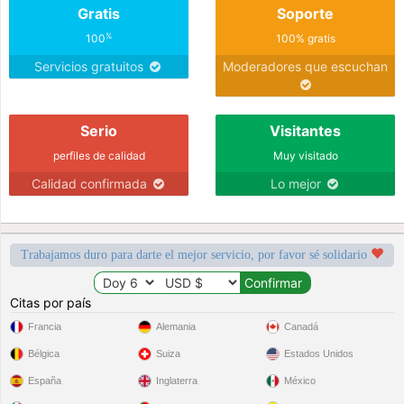
Gratis
Soporte
%
100
100% gratis
Servicios gratuitos
Moderadores que escuchan
Serio
Visitantes
perfiles de calidad
Muy visitado
Calidad confirmada
Lo mejor
Trabajamos duro para darte el mejor servicio, por favor sé solidario
Citas por país
Francia
Alemania
Canadá
Bélgica
Suiza
Estados Unidos
España
Inglaterra
México