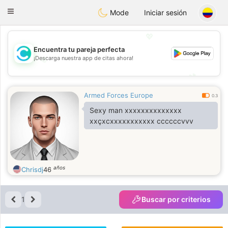
olombia
Citas
Toggle
Mode
Iniciar sesión
navigation
💖
Encuentra tu pareja perfecta
¡Descarga nuestra app de citas ahora!
💖
💕
💕
Armed Forces Europe
0.3
Sexy man xxxxxxxxxxxxxx
xxçxcxxxxxxxxxxx ccccccvvv
años
Chrisdj
46
1
Buscar por criterios