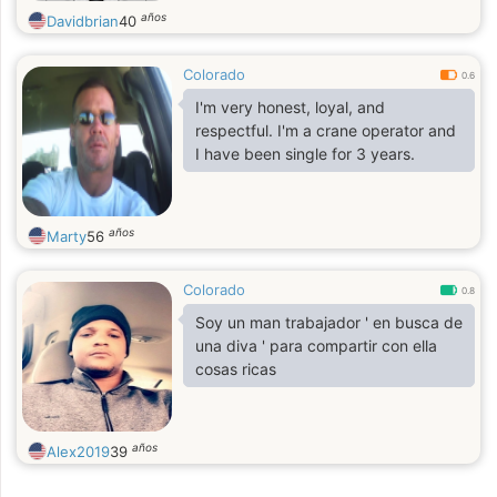
años
Davidbrian
40
Colorado
0.6
I'm very honest, loyal, and
respectful. I'm a crane operator and
I have been single for 3 years.
años
Marty
56
Colorado
0.8
Soy un man trabajador ' en busca de
una diva ' para compartir con ella
cosas ricas
años
Alex2019
39