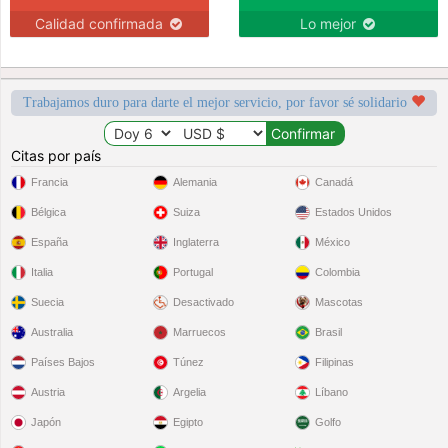
Calidad confirmada
Lo mejor
Trabajamos duro para darte el mejor servicio, por favor sé solidario
Citas por país
Francia
Alemania
Canadá
Bélgica
Suiza
Estados Unidos
España
Inglaterra
México
Italia
Portugal
Colombia
Suecia
Desactivado
Mascotas
Australia
Marruecos
Brasil
Países Bajos
Túnez
Filipinas
Austria
Argelia
Líbano
Japón
Egipto
Golfo