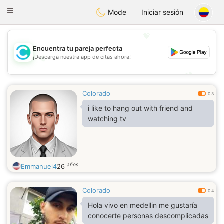
olombia
Citas
Toggle
Mode
Iniciar sesión
navigation
💖
Encuentra tu pareja perfecta
¡Descarga nuestra app de citas ahora!
💖
💕
💕
Colorado
0.3
i like to hang out with friend and
watching tv
años
Emmanuel4
26
Colorado
0.4
Hola vivo en medellin me gustaría
conocerte personas descomplicadas