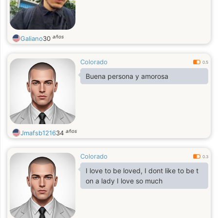
años
Galiano
30
Colorado
0.5
Buena persona y amorosa
años
Jmafsb1216
34
Colorado
0.3
I love to be loved, I dont like to be t
on a lady I love so much