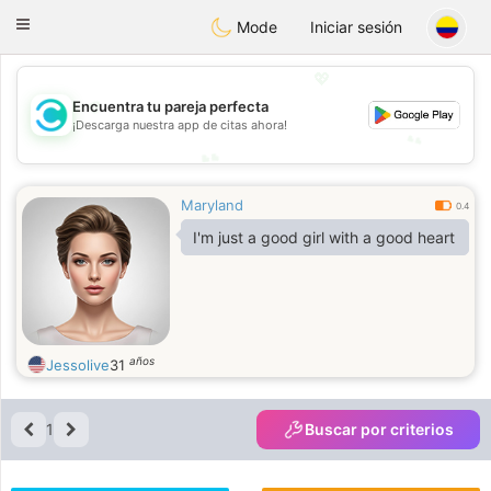
olombia
Citas
Toggle
Mode
Iniciar sesión
navigation
💖
💖
Encuentra tu pareja perfecta
¡Descarga nuestra app de citas ahora!
💕
💕
Maryland
0.4
I'm just a good girl with a good heart
años
Jessolive
31
1
Buscar por criterios