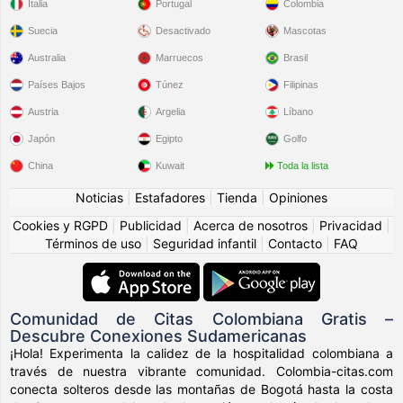
Italia
Portugal
Colombia
Suecia
Desactivado
Mascotas
Australia
Marruecos
Brasil
Países Bajos
Túnez
Filipinas
Austria
Argelia
Líbano
Japón
Egipto
Golfo
China
Kuwait
Toda la lista
Noticias
|
Estafadores
|
Tienda
|
Opiniones
Cookies y RGPD
|
Publicidad
|
Acerca de nosotros
|
Privacidad
|
Términos de uso
|
Seguridad infantil
|
Contacto
|
FAQ
Comunidad de Citas Colombiana Gratis –
Descubre Conexiones Sudamericanas
¡Hola! Experimenta la calidez de la hospitalidad colombiana a
través de nuestra vibrante comunidad. Colombia-citas.com
conecta solteros desde las montañas de Bogotá hasta la costa