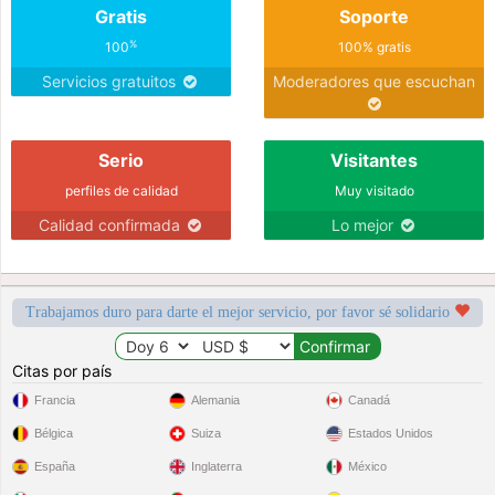
Gratis
Soporte
%
100
100% gratis
Servicios gratuitos
Moderadores que escuchan
Serio
Visitantes
perfiles de calidad
Muy visitado
Calidad confirmada
Lo mejor
Trabajamos duro para darte el mejor servicio, por favor sé solidario
Citas por país
Francia
Alemania
Canadá
Bélgica
Suiza
Estados Unidos
España
Inglaterra
México