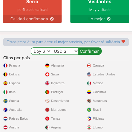
Serio
Visitantes
perfiles de calidad
Muy visitado
Calidad confirmada
Lo mejor
Trabajamos duro para darte el mejor servicio, por favor sé solidario
Citas por país
Francia
Alemania
Canadá
Bélgica
Suiza
Estados Unidos
España
Inglaterra
México
Italia
Portugal
Colombia
Suecia
Desactivado
Mascotas
Australia
Marruecos
Brasil
Países Bajos
Túnez
Filipinas
Austria
Argelia
Líbano