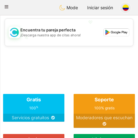
olombia
Citas
Toggle
Mode
Iniciar sesión
navigation
💖
Encuentra tu pareja perfecta
¡Descarga nuestra app de citas ahora!
💖
💕
💕
Gratis
Soporte
%
100
100% gratis
Servicios gratuitos
Moderadores que escuchan