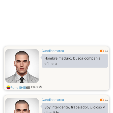
Cundinamarca
0.6
Hombre maduro, busca compañía
efimera
years old
Fohe1945
65
Cundinamarca
0.5
Soy inteligente, trabajador, juicioso y
divertido.