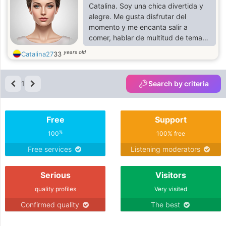
Catalina. Soy una chica divertida y
alegre. Me gusta disfrutar del
momento y me encanta salir a
comer, hablar de multitud de temas
y, sobre todo, hacerte pasar un
years old
Catalina27
33
buen rato. Soy una joven deportista,
muy higiénica y con ganas de
conocer gente nueva
1
Search by criteria
Free
Support
%
100
100% free
Free services
Listening moderators
Serious
Visitors
quality profiles
Very visited
Confirmed quality
The best