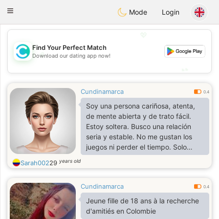
olombia
Citas
Toggle
Mode
Login
navigation
💖
Find Your Perfect Match
💖
Download our dating app now!
💕
💕
Cundinamarca
0.4
Soy una persona cariñosa, atenta,
de mente abierta y de trato fácil.
Estoy soltera. Busco una relación
seria y estable. No me gustan los
juegos ni perder el tiempo. Solo
quiero un hombre que me apoye y
years old
Sarah002
29
luchemos juntos.
Cundinamarca
0.4
Jeune fille de 18 ans à la recherche
d'amitiés en Colombie