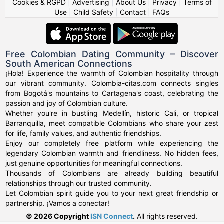
Cookies & RGPD
|
Advertising
|
About Us
|
Privacy
|
Terms of
Use
|
Child Safety
|
Contact
|
FAQs
Free Colombian Dating Community – Discover
South American Connections
¡Hola! Experience the warmth of Colombian hospitality through
our vibrant community. Colombia-citas.com connects singles
from Bogotá's mountains to Cartagena's coast, celebrating the
passion and joy of Colombian culture.
Whether you're in bustling Medellín, historic Cali, or tropical
Barranquilla, meet compatible Colombians who share your zest
for life, family values, and authentic friendships.
Enjoy our completely free platform while experiencing the
legendary Colombian warmth and friendliness. No hidden fees,
just genuine opportunities for meaningful connections.
Thousands of Colombians are already building beautiful
relationships through our trusted community.
Let Colombian spirit guide you to your next great friendship or
partnership. ¡Vamos a conectar!
© 2026 Copyright
ISN Connect
.
All rights reserved.