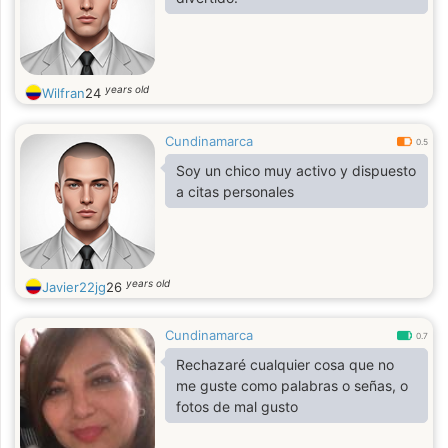
years old
Wilfran
24
Cundinamarca
0.5
Soy un chico muy activo y dispuesto
a citas personales
years old
Javier22jg
26
Cundinamarca
0.7
Rechazaré cualquier cosa que no
me guste como palabras o señas, o
fotos de mal gusto