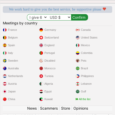
We work hard to give you the best service, be supportive please
Meetings by country
France
Germany
Canada
Belgium
Switzerland
United States
Spain
England
Mexico
Italy
Portugal
Colombia
Sweden
Disabled
Pets
Australia
Morocco
Brazil
Netherlands
Tunisia
Philippines
Austria
Algeria
Lebanon
Japan
Egypt
Gulf
China
Kuwait
All the list
News
|
Scammers
|
Store
|
Opinions