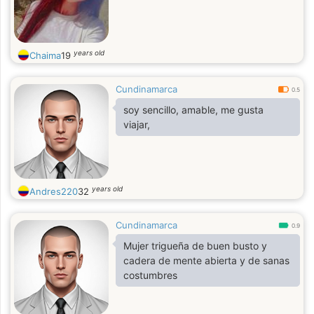
years old
Chaima
19
Cundinamarca
0.5
soy sencillo, amable, me gusta
viajar,
years old
Andres220
32
Cundinamarca
0.9
Mujer trigueña de buen busto y
cadera de mente abierta y de sanas
costumbres