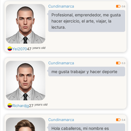
Cundinamarca
0.6
Profesional, emprendedor, me gusta
hacer ejercicio, el arte, viajar, la
lectura.
years old
Yei2070
47
Cundinamarca
0.3
me gusta trabajar y hacer deporte
years old
Richardjg
27
Cundinamarca
0.4
Hola caballeros, mi nombre es