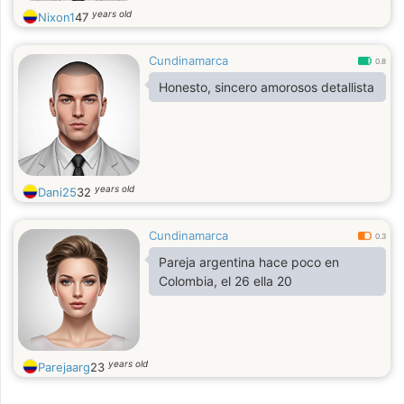
years old
Nixon1
47
Cundinamarca
0.8
Honesto, sincero amorosos detallista
years old
Dani25
32
Cundinamarca
0.3
Pareja argentina hace poco en
Colombia, el 26 ella 20
years old
Parejaarg
23