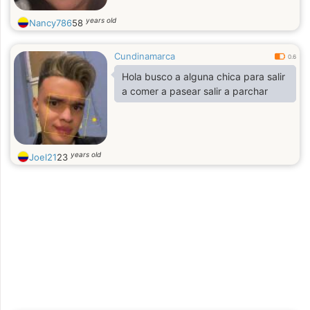
years old
Nancy786
58
Cundinamarca
0.6
Hola busco a alguna chica para salir
a comer a pasear salir a parchar
years old
Joel21
23