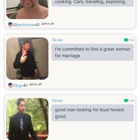
cooking. Cars, traveling, exploring.
Jahre alt
Bbartholow
41
Texas
0.8
I’m committed to find a great woman
for marriage
Jahre alt
Djrgv
41
Texas
0.8
good man looking for loyal honest
good