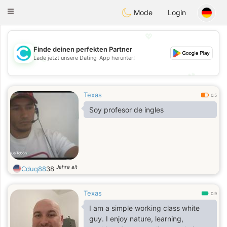
olombia
Citas
Toggle
Mode
Login
navigation
💖
Finde deinen perfekten Partner
💖
Lade jetzt unsere Dating-App herunter!
💕
💕
Texas
0.5
Soy profesor de ingles
Jahre alt
Cduq88
38
Texas
0.9
I am a simple working class white
guy. I enjoy nature, learning,