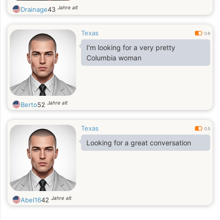
Jahre alt
Drainage
43
Texas
0.6
I'm looking for a very pretty
Columbia woman
Jahre alt
Berto
52
Texas
0.5
Looking for a great conversation
Jahre alt
Abel16
42