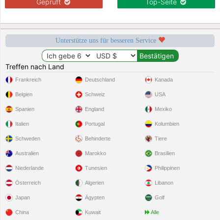
Geprüft
Top-Seite
Unterstütze uns für besseren Service
Treffen nach Land
Frankreich
Deutschland
Kanada
Belgien
Schweiz
USA
Spanien
England
Mexiko
Italien
Portugal
Kolumbien
Schweden
Behinderte
Tiere
Australien
Marokko
Brasilien
Niederlande
Tunesien
Philippinen
Österreich
Algerien
Libanon
Japan
Ägypten
Golf
China
Kuwait
Alle