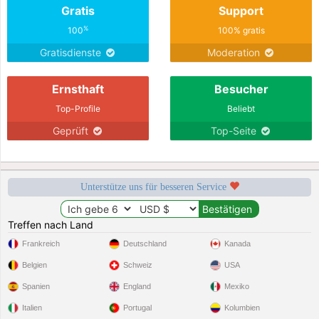
Gratis
Support
%
100
100% gratis
Gratisdienste
Moderation
Ernsthaft
Besucher
Top-Profile
Beliebt
Geprüft
Top-Seite
Unterstütze uns für besseren Service
Treffen nach Land
Frankreich
Deutschland
Kanada
Belgien
Schweiz
USA
Spanien
England
Mexiko
Italien
Portugal
Kolumbien