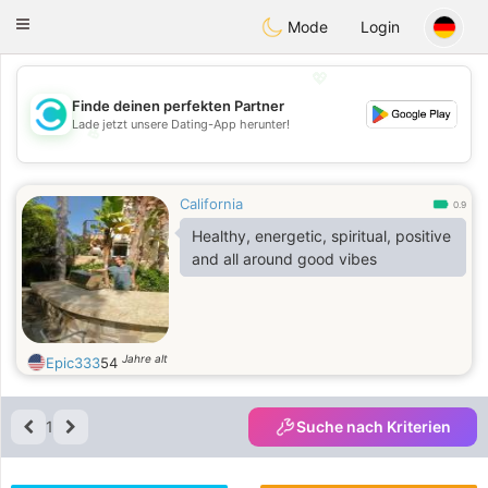
olombia
Citas
Toggle
Mode
Login
navigation
💖
Finde deinen perfekten Partner
Lade jetzt unsere Dating-App herunter!
💖
💕
💕
California
0.9
Healthy, energetic, spiritual, positive
and all around good vibes
Jahre alt
Epic333
54
1
Suche nach Kriterien