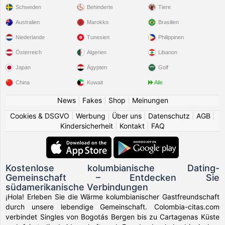
Schweden
Behinderte
Tiere
Australien
Marokko
Brasilien
Niederlande
Tunesien
Philippinen
Österreich
Algerien
Libanon
Japan
Ägypten
Golf
China
Kuwait
Alle
News
|
Fakes
|
Shop
|
Meinungen
Cookies & DSGVO
|
Werbung
|
Über uns
|
Datenschutz
|
AGB
|
Kindersicherheit
|
Kontakt
|
FAQ
Kostenlose kolumbianische Dating-
Gemeinschaft – Entdecken Sie
südamerikanische Verbindungen
¡Hola! Erleben Sie die Wärme kolumbianischer Gastfreundschaft
durch unsere lebendige Gemeinschaft. Colombia-citas.com
verbindet Singles von Bogotás Bergen bis zu Cartagenas Küste