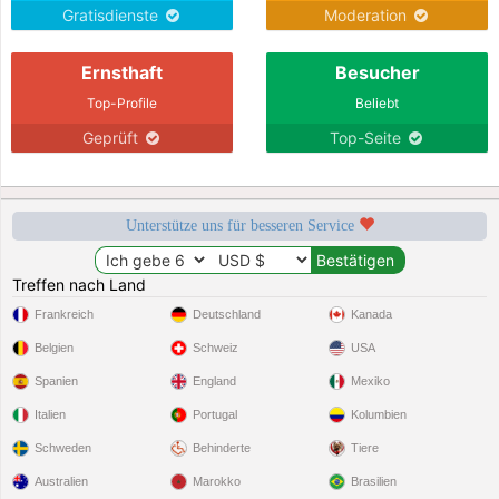
Gratisdienste
Moderation
Ernsthaft
Besucher
Top-Profile
Beliebt
Geprüft
Top-Seite
Unterstütze uns für besseren Service
Treffen nach Land
Frankreich
Deutschland
Kanada
Belgien
Schweiz
USA
Spanien
England
Mexiko
Italien
Portugal
Kolumbien
Schweden
Behinderte
Tiere
Australien
Marokko
Brasilien