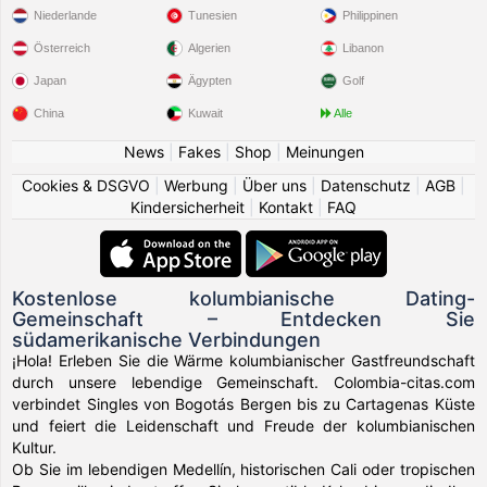
Niederlande
Tunesien
Philippinen
Österreich
Algerien
Libanon
Japan
Ägypten
Golf
China
Kuwait
Alle
News
|
Fakes
|
Shop
|
Meinungen
Cookies & DSGVO
|
Werbung
|
Über uns
|
Datenschutz
|
AGB
|
Kindersicherheit
|
Kontakt
|
FAQ
Kostenlose kolumbianische Dating-
Gemeinschaft – Entdecken Sie
südamerikanische Verbindungen
¡Hola! Erleben Sie die Wärme kolumbianischer Gastfreundschaft
durch unsere lebendige Gemeinschaft. Colombia-citas.com
verbindet Singles von Bogotás Bergen bis zu Cartagenas Küste
und feiert die Leidenschaft und Freude der kolumbianischen
Kultur.
Ob Sie im lebendigen Medellín, historischen Cali oder tropischen