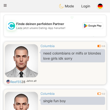
olombia
Citas
Toggle
Mode
Login
navigation
💖
Finde deinen perfekten Partner
Lade jetzt unsere Dating-App herunter!
💖
💕
💕
Columbia
0.5
need colombians or milfs or blondes
love girls idk sorry
Jahre alt
Reef55
28
Columbia
0.2
single fun boy