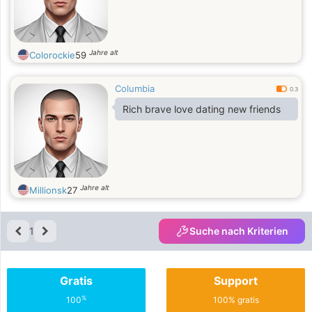
Jahre alt
Colorockie
59
Columbia
0.3
Rich brave love dating new friends
Jahre alt
Millionsk
27
1
Suche nach Kriterien
Gratis
Support
%
100
100% gratis