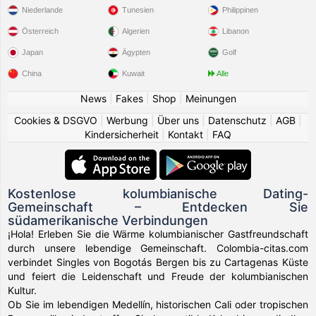
Niederlande
Tunesien
Philippinen
Österreich
Algerien
Libanon
Japan
Ägypten
Golf
China
Kuwait
Alle
News
|
Fakes
|
Shop
|
Meinungen
Cookies & DSGVO
|
Werbung
|
Über uns
|
Datenschutz
|
AGB
|
Kindersicherheit
|
Kontakt
|
FAQ
Kostenlose kolumbianische Dating-
Gemeinschaft – Entdecken Sie
südamerikanische Verbindungen
¡Hola! Erleben Sie die Wärme kolumbianischer Gastfreundschaft
durch unsere lebendige Gemeinschaft. Colombia-citas.com
verbindet Singles von Bogotás Bergen bis zu Cartagenas Küste
und feiert die Leidenschaft und Freude der kolumbianischen
Kultur.
Ob Sie im lebendigen Medellín, historischen Cali oder tropischen