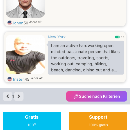
Jahre alt
Johnn
50
New York
0.8
I am an active hardworking open
minded passionate person that likes
the outdoors, traveling, sports,
working out, camping, hiking,
beach, dancing, dining out and a
person that loves to laugh.
Jahre alt
Tristen
45
1
Suche nach Kriterien
Gratis
Support
%
100
100% gratis