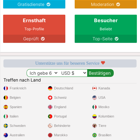
Gratisdienste
Moderation
Ernsthaft
Besucher
Top-Profile
Beliebt
Geprüft
Top-Seite
Unterstütze uns für besseren Service
Treffen nach Land
Frankreich
Deutschland
Kanada
Belgien
Schweiz
USA
Spanien
England
Mexiko
Italien
Portugal
Kolumbien
Schweden
Behinderte
Tiere
Australien
Marokko
Brasilien