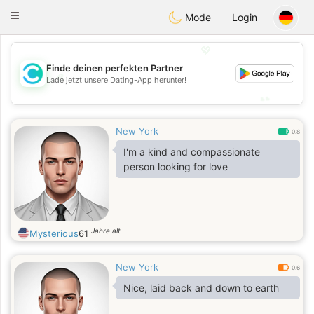
olombia
Citas
Toggle
Mode
Login
navigation
💖
Finde deinen perfekten Partner
💖
Lade jetzt unsere Dating-App herunter!
💕
💕
New York
0.8
I'm a kind and compassionate
person looking for love
Jahre alt
Mysterious
61
New York
0.6
Nice, laid back and down to earth