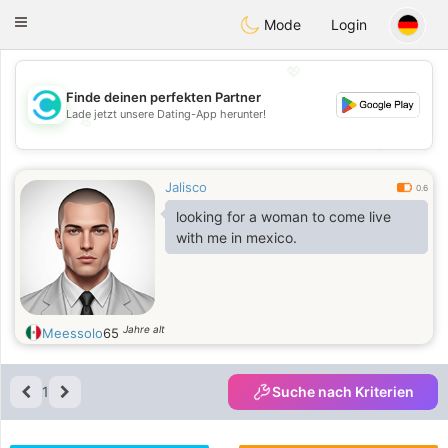
olombia
Citas
Toggle
Mode
Login
navigation
💖
Finde deinen perfekten Partner
Lade jetzt unsere Dating-App herunter!
💖
💕
💕
Jalisco
0.6
looking for a woman to come live
with me in mexico.
Jahre alt
Meessolo
65
1
Suche nach Kriterien