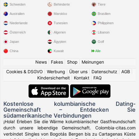
Schweden
Behinderte
Tiere
Australien
Marokko
Brasilien
Niederlande
Tunesien
Philippinen
Österreich
Algerien
Libanon
Japan
Ägypten
Golf
China
Kuwait
Alle
News
|
Fakes
|
Shop
|
Meinungen
Cookies & DSGVO
|
Werbung
|
Über uns
|
Datenschutz
|
AGB
|
Kindersicherheit
|
Kontakt
|
FAQ
Kostenlose kolumbianische Dating-
Gemeinschaft – Entdecken Sie
südamerikanische Verbindungen
¡Hola! Erleben Sie die Wärme kolumbianischer Gastfreundschaft
durch unsere lebendige Gemeinschaft. Colombia-citas.com
verbindet Singles von Bogotás Bergen bis zu Cartagenas Küste