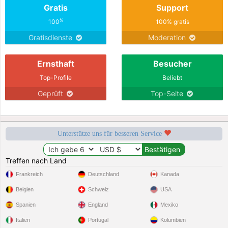
Gratis
Support
%
100
100% gratis
Gratisdienste
Moderation
Ernsthaft
Besucher
Top-Profile
Beliebt
Geprüft
Top-Seite
Unterstütze uns für besseren Service
Treffen nach Land
Frankreich
Deutschland
Kanada
Belgien
Schweiz
USA
Spanien
England
Mexiko
Italien
Portugal
Kolumbien