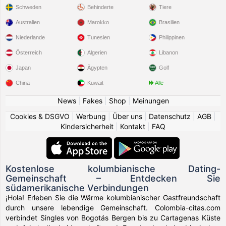
Schweden
Behinderte
Tiere
Australien
Marokko
Brasilien
Niederlande
Tunesien
Philippinen
Österreich
Algerien
Libanon
Japan
Ägypten
Golf
China
Kuwait
Alle
News
|
Fakes
|
Shop
|
Meinungen
Cookies & DSGVO
|
Werbung
|
Über uns
|
Datenschutz
|
AGB
|
Kindersicherheit
|
Kontakt
|
FAQ
Kostenlose kolumbianische Dating-
Gemeinschaft – Entdecken Sie
südamerikanische Verbindungen
¡Hola! Erleben Sie die Wärme kolumbianischer Gastfreundschaft
durch unsere lebendige Gemeinschaft. Colombia-citas.com
verbindet Singles von Bogotás Bergen bis zu Cartagenas Küste