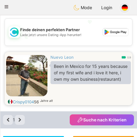
olombia
Citas
Toggle
Mode
Login
navigation
💖
Finde deinen perfekten Partner
Lade jetzt unsere Dating-App herunter!
💖
💕
💕
Nuevo Leon
0.9
Been in Mexico for 15 years because
of my first wife and i love it here, i
own my own business(restaurant)
Jahre alt
Crispy0104
56
1
Suche nach Kriterien