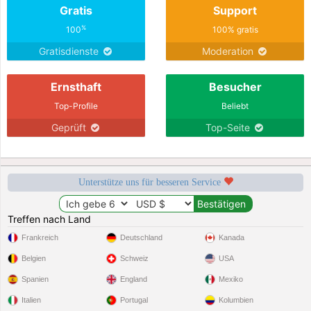
Gratis
Support
%
100
100% gratis
Gratisdienste
Moderation
Ernsthaft
Besucher
Top-Profile
Beliebt
Geprüft
Top-Seite
Unterstütze uns für besseren Service
Treffen nach Land
Frankreich
Deutschland
Kanada
Belgien
Schweiz
USA
Spanien
England
Mexiko
Italien
Portugal
Kolumbien