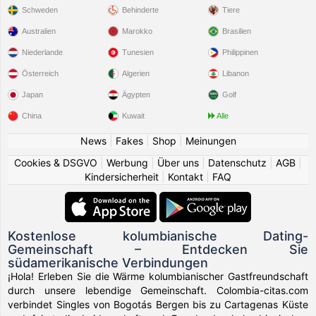
Schweden
Behinderte
Tiere
Australien
Marokko
Brasilien
Niederlande
Tunesien
Philippinen
Österreich
Algerien
Libanon
Japan
Ägypten
Golf
China
Kuwait
Alle
News
|
Fakes
|
Shop
|
Meinungen
Cookies & DSGVO
|
Werbung
|
Über uns
|
Datenschutz
|
AGB
|
Kindersicherheit
|
Kontakt
|
FAQ
Kostenlose kolumbianische Dating-
Gemeinschaft – Entdecken Sie
südamerikanische Verbindungen
¡Hola! Erleben Sie die Wärme kolumbianischer Gastfreundschaft
durch unsere lebendige Gemeinschaft. Colombia-citas.com
verbindet Singles von Bogotás Bergen bis zu Cartagenas Küste