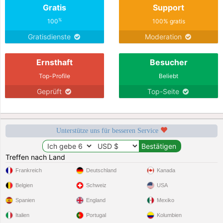
Gratis
Support
%
100
100% gratis
Gratisdienste
Moderation
Ernsthaft
Besucher
Top-Profile
Beliebt
Geprüft
Top-Seite
Unterstütze uns für besseren Service
Treffen nach Land
Frankreich
Deutschland
Kanada
Belgien
Schweiz
USA
Spanien
England
Mexiko
Italien
Portugal
Kolumbien