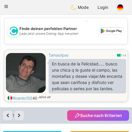
olombia
Citas
Toggle
Mode
Login
navigation
💖
Finde deinen perfekten Partner
Lade jetzt unsere Dating-App herunter!
💖
💕
💕
Tamaulipas
0.8
En busca de la Felicidad….. busco
una chica q le guste el campo, las
montañas y desee viajar.Me encanta
que sean cariñosa y disfruto ver
películas o series por las tardes.
Jahre alt
Ricardo102
40
1
Suche nach Kriterien