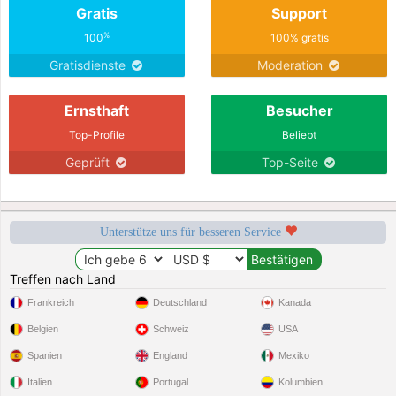
Gratis
Support
%
100
100% gratis
Gratisdienste
Moderation
Ernsthaft
Besucher
Top-Profile
Beliebt
Geprüft
Top-Seite
Unterstütze uns für besseren Service
Treffen nach Land
Frankreich
Deutschland
Kanada
Belgien
Schweiz
USA
Spanien
England
Mexiko
Italien
Portugal
Kolumbien