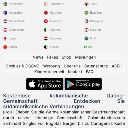
Schweden
Behinderte
Tiere
Australien
Marokko
Brasilien
Niederlande
Tunesien
Philippinen
Österreich
Algerien
Libanon
Japan
Ägypten
Golf
China
Kuwait
Alle
News
|
Fakes
|
Shop
|
Meinungen
Cookies & DSGVO
|
Werbung
|
Über uns
|
Datenschutz
|
AGB
|
Kindersicherheit
|
Kontakt
|
FAQ
Kostenlose kolumbianische Dating-
Gemeinschaft – Entdecken Sie
südamerikanische Verbindungen
¡Hola! Erleben Sie die Wärme kolumbianischer Gastfreundschaft
durch unsere lebendige Gemeinschaft. Colombia-citas.com
verbindet Singles von Bogotás Bergen bis zu Cartagenas Küste