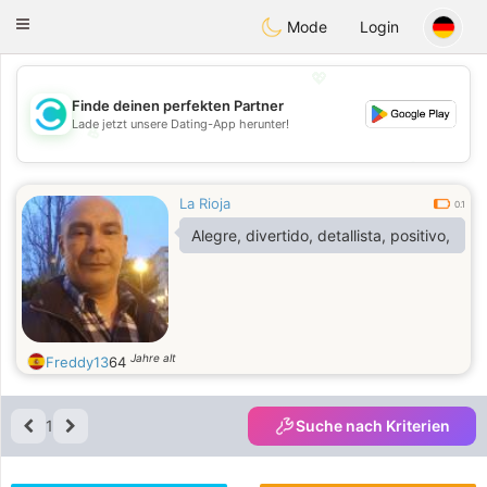
olombia
Citas
Toggle
Mode
Login
navigation
💖
Finde deinen perfekten Partner
Lade jetzt unsere Dating-App herunter!
💖
💕
💕
La Rioja
0.1
Alegre, divertido, detallista, positivo,
Jahre alt
Freddy13
64
1
Suche nach Kriterien