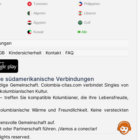
e
Tunesien
Philippinen
Algerien
Libanon
Ägypten
Golf
Kuwait
Alle
ungen
GB
|
Kindersicherheit
|
Kontakt
|
FAQ
ie südamerikanische Verbindungen
dige Gemeinschaft. Colombia-citas.com verbindet Singles von
kolumbianischen Kultur.
 – treffen Sie kompatible Kolumbianer, die Ihre Lebensfreude,
kolumbianische Wärme und Freundlichkeit. Keine versteckten
ensvolle Gemeinschaft auf.
Assistance
t oder Partnerschaft führen. ¡Vamos a conectar!
rights reserved.