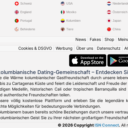
Schweiz
USA
Niederland
England
Mexiko
Österreich
Portugal
Kolumbien
Japan
Behinderte
Tiere
China
News
|
Fakes
|
Shop
|
Mein
Cookies & DSGVO
|
Werbung
|
Über uns
|
Datenschutz
|
A
kolumbianische Dating-Gemeinschaft – Entdecken S
Sie die Wärme kolumbianischer Gastfreundschaft durch unsere leben
is zu Cartagenas Küste und feiert die Leidenschaft und Freude der 
igen Medellín, historischen Cali oder tropischen Barranquilla sind
d authentische Freundschaften teilen.
sere völlig kostenlose Plattform und erleben Sie die legendäre 
chte Möglichkeiten für bedeutungsvolle Verbindungen.
lumbianern bauen bereits schöne Beziehungen durch unsere vertrau
olumbianischen Geist Sie zu Ihrer nächsten großartigen Freundschaf
© 2026 Copyright
ISN Connect
.
All 