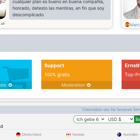
cualquier plan es bueno en buena compañía,
honrado, detesto las mentiras, en fin que soy
descomplicado
 alt
Marc
Support
Ernsth
100% gratis
Top-Pr
nste
Moderation
Unterstütze uns für besseren Se
nd
Deutschland
Kanada
Australien