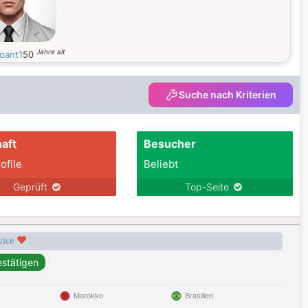
Jahre alt
oant1
50
Suche nach Kriterien
aft
Besucher
ofile
Beliebt
Geprüft
Top-Seite
rvice
Marokko
Brasilien