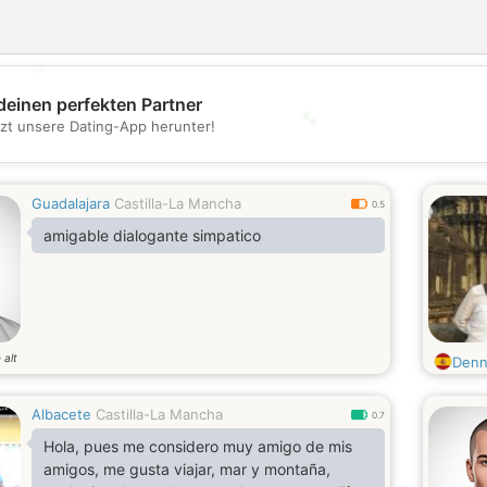
💖
deinen perfekten Partner
💕
tzt unsere Dating-App herunter!
Guadalajara
Castilla-La Mancha
0.5
amigable dialogante simpatico
 alt
Denn
Albacete
Castilla-La Mancha
0.7
Hola, pues me considero muy amigo de mis
amigos, me gusta viajar, mar y montaña,