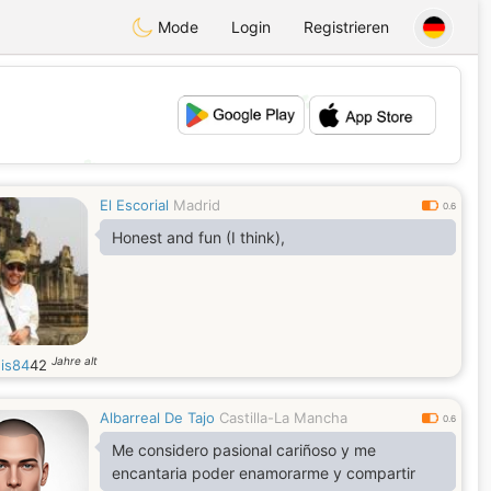
Mode
Login
Registrieren
💕
💖
El Escorial
Madrid
0.6
Honest and fun (I think),
Jahre alt
is84
42
Albarreal De Tajo
Castilla-La Mancha
0.6
Me considero pasional cariñoso y me
encantaria poder enamorarme y compartir