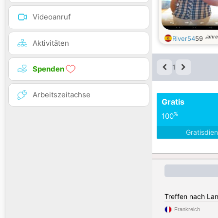
Videoanruf
Jahre
River54
59
Aktivitäten
1
Spenden
Arbeitszeitachse
Gratis
%
100
Gratisdie
Treffen nach La
Frankreich