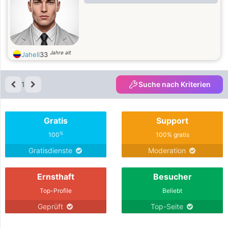
Jahre alt
Jahell
33
1
Suche nach Kriterien
Gratis
Support
%
100
100% gratis
Gratisdienste
Moderation
Ernsthaft
Besucher
Top-Profile
Beliebt
Geprüft
Top-Seite