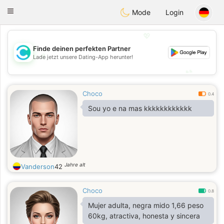
olombia
Citas
Toggle
Mode
Login
navigation
💖
Finde deinen perfekten Partner
💖
Lade jetzt unsere Dating-App herunter!
💕
💕
Choco
0.4
Sou yo e na mas kkkkkkkkkkkk
Jahre alt
Vanderson
42
Choco
0.8
Mujer adulta, negra mido 1,66 peso
60kg, atractiva, honesta y sincera