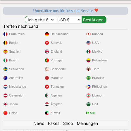
Unterstütze uns für besseren Service
Treffen nach Land
Frankreich
Deutschland
Kanada
Belgien
Schweiz
USA
Spanien
England
Mexiko
Italien
Portugal
Kolumbien
Schweden
Behinderte
Tiere
Australien
Marokko
Brasilien
Niederlande
Tunesien
Philippinen
Österreich
Algerien
Libanon
Japan
Ägypten
Golf
China
Kuwait
Alle
News
|
Fakes
|
Shop
|
Meinungen