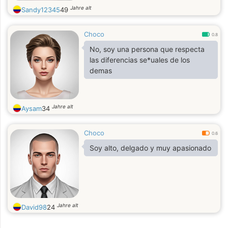
Jahre alt
Sandy12345
49
Choco
0.8
No, soy una persona que respecta
las diferencias se*uales de los
demas
Jahre alt
Aysam
34
Choco
0.6
Soy alto, delgado y muy apasionado
Jahre alt
David98
24