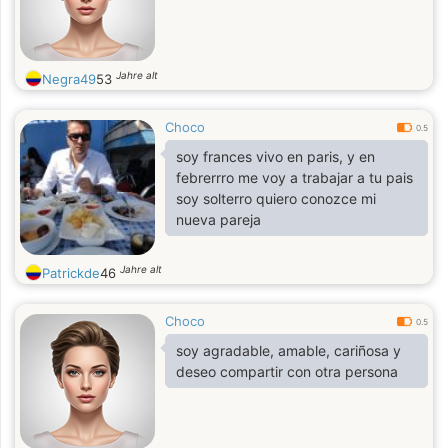
Jahre alt
Negra49
53
Choco
0.5
soy frances vivo en paris, y en
febrerrro me voy a trabajar a tu pais
soy solterro quiero conozce mi
nueva pareja
Jahre alt
Patrickde
46
Choco
0.5
soy agradable, amable, cariñosa y
deseo compartir con otra persona