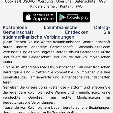
Cookies & DSGVO
|
Werbung
|
Über uns
|
Datenschutz
|
AGB
|
Kindersicherheit
|
Kontakt
|
FAQ
Kostenlose kolumbianische Dating-
Gemeinschaft – Entdecken Sie
südamerikanische Verbindungen
¡Hola! Erleben Sie die Wärme kolumbianischer Gastfreundschaft
durch unsere lebendige Gemeinschaft. Colombia-citas.com
verbindet Singles von Bogotás Bergen bis zu Cartagenas Küste
und feiert die Leidenschaft und Freude der kolumbianischen
Kultur.
Ob Sie im lebendigen Medellín, historischen Cali oder tropischen
Barranquilla sind – treffen Sie kompatible Kolumbianer, die Ihre
Lebensfreude, Familienwerte und authentische Freundschaften
teilen.
Genießen Sie unsere völlig kostenlose Plattform und erleben Sie
die legendäre kolumbianische Wärme und Freundlichkeit. Keine
versteckten Gebühren, nur echte Möglichkeiten für
bedeutungsvolle Verbindungen.
Tausende von Kolumbianern bauen bereits schöne Beziehungen
durch unsere vertrauensvolle Gemeinschaft auf.