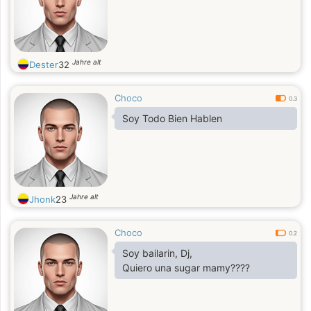
Jahre alt
Dester
32
Choco
0.3
Soy Todo Bien Hablen
Jahre alt
Jhonk
23
Choco
0.2
Soy bailarin, Dj,
Quiero una sugar mamy????