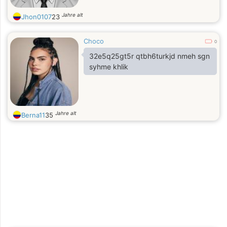
Jahre alt
Jhon0107
23
Choco
0
32e5q25gt5r qtbh6turkjd nmeh sgn
syhme khlik
Jahre alt
Berna11
35