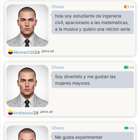
Choco
0.3
hola soy estudiante de ingeneria
civil, apacionado a las matematicas,
a la musica y quiero una relcion seria
Jahre alt
Weimar039
24
Choco
0.8
Soy divertido y me gustan las
mujeres mayores
Jahre alt
Andresvivi
28
Choco
0.9
Me gusta experimentar