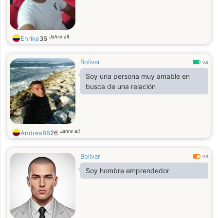
Jahre alt
Enrike
36
Bolivar
0.8
Soy una persona muy amable en
busca de una relación
Jahre alt
Andres88
26
Bolivar
0.6
Soy hombre emprendedor