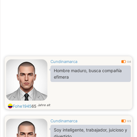
Cundinamarca
0.6
Hombre maduro, busca compañía
efimera
Jahre alt
Fohe1945
65
Cundinamarca
0.5
Soy inteligente, trabajador, juicioso y
divertido.