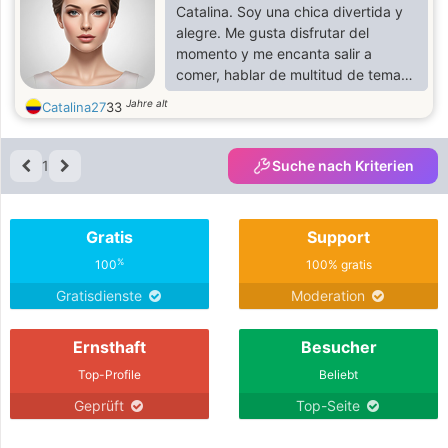
Catalina. Soy una chica divertida y
alegre. Me gusta disfrutar del
momento y me encanta salir a
comer, hablar de multitud de temas
y, sobre todo, hacerte pasar un
Jahre alt
Catalina27
33
buen rato. Soy una joven deportista,
muy higiénica y con ganas de
conocer gente nueva
1
Suche nach Kriterien
Gratis
Support
%
100
100% gratis
Gratisdienste
Moderation
Ernsthaft
Besucher
Top-Profile
Beliebt
Geprüft
Top-Seite