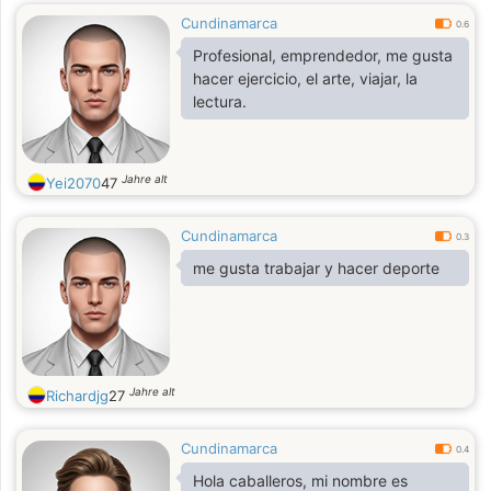
Cundinamarca
0.6
Profesional, emprendedor, me gusta
hacer ejercicio, el arte, viajar, la
lectura.
Jahre alt
Yei2070
47
Cundinamarca
0.3
me gusta trabajar y hacer deporte
Jahre alt
Richardjg
27
Cundinamarca
0.4
Hola caballeros, mi nombre es