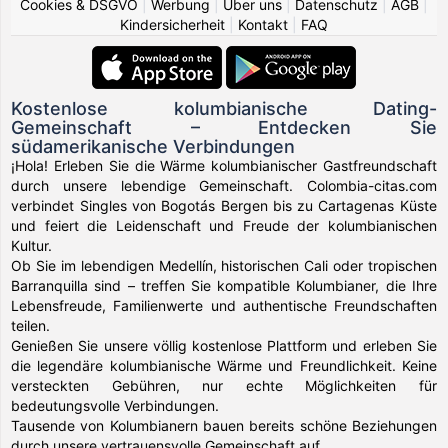
Cookies & DSGVO
|
Werbung
|
Über uns
|
Datenschutz
|
AGB
|
Kindersicherheit
|
Kontakt
|
FAQ
Kostenlose kolumbianische Dating-
Gemeinschaft – Entdecken Sie
südamerikanische Verbindungen
¡Hola! Erleben Sie die Wärme kolumbianischer Gastfreundschaft
durch unsere lebendige Gemeinschaft. Colombia-citas.com
verbindet Singles von Bogotás Bergen bis zu Cartagenas Küste
und feiert die Leidenschaft und Freude der kolumbianischen
Kultur.
Ob Sie im lebendigen Medellín, historischen Cali oder tropischen
Barranquilla sind – treffen Sie kompatible Kolumbianer, die Ihre
Lebensfreude, Familienwerte und authentische Freundschaften
teilen.
Genießen Sie unsere völlig kostenlose Plattform und erleben Sie
die legendäre kolumbianische Wärme und Freundlichkeit. Keine
versteckten Gebühren, nur echte Möglichkeiten für
bedeutungsvolle Verbindungen.
Tausende von Kolumbianern bauen bereits schöne Beziehungen
durch unsere vertrauensvolle Gemeinschaft auf.