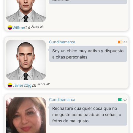
Jahre alt
Wilfran
24
Cundinamarca
0.5
Soy un chico muy activo y dispuesto
a citas personales
Jahre alt
Javier22jg
26
Cundinamarca
0.7
Rechazaré cualquier cosa que no
me guste como palabras o señas, o
fotos de mal gusto