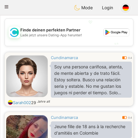
olombia
Citas
Toggle
Mode
Login
navigation
💖
Finde deinen perfekten Partner
💖
Lade jetzt unsere Dating-App herunter!
💕
💕
Cundinamarca
0.4
Soy una persona cariñosa, atenta,
de mente abierta y de trato fácil.
Estoy soltera. Busco una relación
seria y estable. No me gustan los
juegos ni perder el tiempo. Solo
quiero un hombre que me apoye y
Jahre alt
Sarah002
29
luchemos juntos.
Cundinamarca
0.4
Jeune fille de 18 ans à la recherche
d'amitiés en Colombie