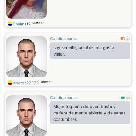
Jahre alt
Chaima
19
Cundinamarca
0.5
soy sencillo, amable, me gusta
viajar,
Jahre alt
Andres220
32
Cundinamarca
0.9
Mujer trigueña de buen busto y
cadera de mente abierta y de sanas
costumbres