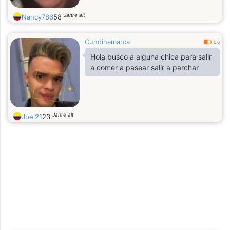
Jahre alt
Nancy786
58
Cundinamarca
0.6
Hola busco a alguna chica para salir
a comer a pasear salir a parchar
Jahre alt
Joel21
23