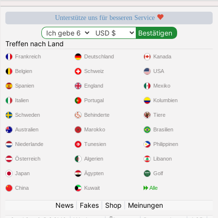
Unterstütze uns für besseren Service
Treffen nach Land
Frankreich
Deutschland
Kanada
Belgien
Schweiz
USA
Spanien
England
Mexiko
Italien
Portugal
Kolumbien
Schweden
Behinderte
Tiere
Australien
Marokko
Brasilien
Niederlande
Tunesien
Philippinen
Österreich
Algerien
Libanon
Japan
Ägypten
Golf
China
Kuwait
Alle
News
|
Fakes
|
Shop
|
Meinungen