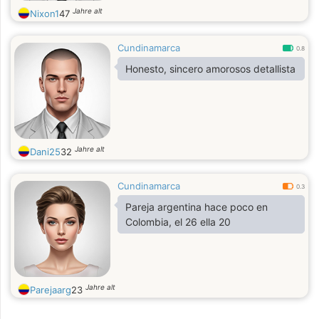
Jahre alt
Nixon1
47
Cundinamarca
0.8
Honesto, sincero amorosos detallista
Jahre alt
Dani25
32
Cundinamarca
0.3
Pareja argentina hace poco en
Colombia, el 26 ella 20
Jahre alt
Parejaarg
23