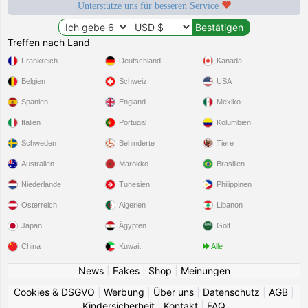
Unterstütze uns für besseren Service
Treffen nach Land
Frankreich
Deutschland
Kanada
Belgien
Schweiz
USA
Spanien
England
Mexiko
Italien
Portugal
Kolumbien
Schweden
Behinderte
Tiere
Australien
Marokko
Brasilien
Niederlande
Tunesien
Philippinen
Österreich
Algerien
Libanon
Japan
Ägypten
Golf
China
Kuwait
Alle
News
|
Fakes
|
Shop
|
Meinungen
Cookies & DSGVO
|
Werbung
|
Über uns
|
Datenschutz
|
AGB
|
Kindersicherheit
|
Kontakt
|
FAQ