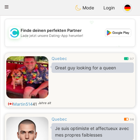
olombia
Citas
Toggle
Mode
Login
navigation
💖
Finde deinen perfekten Partner
Lade jetzt unsere Dating-App herunter!
💖
💕
💕
Quebec
0.7
Great guy looking for a queen
Jahre alt
Martin514
41
Quebec
0.6
Je suis optimiste et affectueux avec
mes propres faiblesses