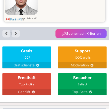
Jahre alt
Karim75
51
1
Suche nach Kriterien
Gratis
Support
%
100
100% gratis
Gratisdienste
Moderation
Ernsthaft
Besucher
Top-Profile
Beliebt
Geprüft
Top-Seite