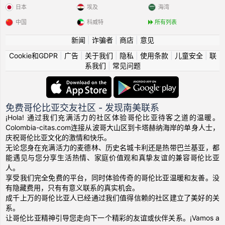
日本
埃及
海湾
中国
科威特
所有列表
新闻
|
诈骗者
|
商店
|
意见
Cookie和GDPR
|
广告
|
关于我们
|
隐私
|
使用条款
|
儿童安全
|
联
系我们
|
常见问题
免费哥伦比亚交友社区 - 发现南美联系
¡Hola! 通过我们充满活力的社区体验哥伦比亚待客之道的温暖。
Colombia-citas.com连接从波哥大山区到卡塔赫纳海岸的单身人士，
庆祝哥伦比亚文化的激情和快乐。
无论您身在充满活力的麦德林、历史名城卡利还是热带巴兰基亚，都
能遇见与您分享生活热情、家庭价值观和真挚友谊的兼容哥伦比亚
人。
享受我们完全免费的平台，同时体验传奇的哥伦比亚温暖和友善。没
有隐藏费用，只有有意义联系的真实机会。
成千上万的哥伦比亚人已经通过我们值得信赖的社区建立了美好的关
系。
让哥伦比亚精神引导您走向下一个精彩的友谊或伙伴关系。¡Vamos a