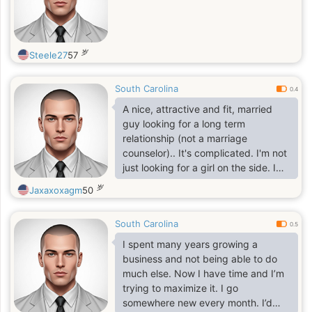
岁
Steele27
57
South Carolina
0.4
A nice, attractive and fit, married
guy looking for a long term
relationship (not a marriage
counselor).. It's complicated. I'm not
just looking for a girl on the side. I
would prefer a REAL connection built
岁
Jaxaxoxagm
50
from a friendship into a serious
relationship. I'm Honest, Real, open-
South Carolina
minded, intelligent, funny and fun.I
0.5
enjoy meeting new people,
I spent many years growing a
conversation, politics, sports,
business and not being able to do
movies, music, and more
much else. Now I have time and I’m
trying to maximize it. I go
somewhere new every month. I’d