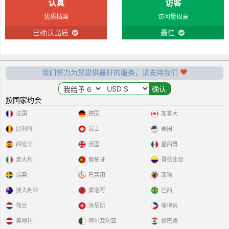
认真
访客
优质档案
访问量很高
已确认品质
最佳
我们努力为您提供最好的服务，请支持我们
按国家约会
法国
德国
加拿大
比利时
瑞士
美国
西班牙
英国
墨西哥
意大利
葡萄牙
哥伦比亚
瑞典
已禁用
宠物
澳大利亚
摩洛哥
巴西
荷兰
突尼斯
菲律宾
奥地利
阿尔及利亚
黎巴嫩