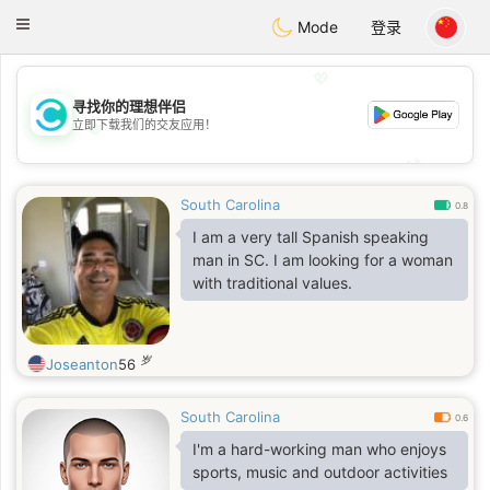
olombia
Citas
Toggle
Mode
登录
navigation
💖
寻找你的理想伴侣
立即下载我们的交友应用！
💖
💕
💕
South Carolina
0.8
I am a very tall Spanish speaking
man in SC. I am looking for a woman
with traditional values.
岁
Joseanton
56
South Carolina
0.6
I'm a hard-working man who enjoys
sports, music and outdoor activities