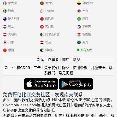
意大利
葡萄牙
哥伦比亚
瑞典
已禁用
宠物
澳大利亚
摩洛哥
巴西
荷兰
突尼斯
菲律宾
奥地利
阿尔及利亚
黎巴嫩
日本
埃及
海湾
中国
科威特
所有列表
新闻
|
诈骗者
|
商店
|
意见
Cookie和GDPR
|
广告
|
关于我们
|
隐私
|
使用条款
|
儿童安全
|
联
系我们
|
常见问题
免费哥伦比亚交友社区 - 发现南美联系
¡Hola! 通过我们充满活力的社区体验哥伦比亚待客之道的温暖。
Colombia-citas.com连接从波哥大山区到卡塔赫纳海岸的单身人士，
庆祝哥伦比亚文化的激情和快乐。
无论您身在充满活力的麦德林、历史名城卡利还是热带巴兰基亚，都