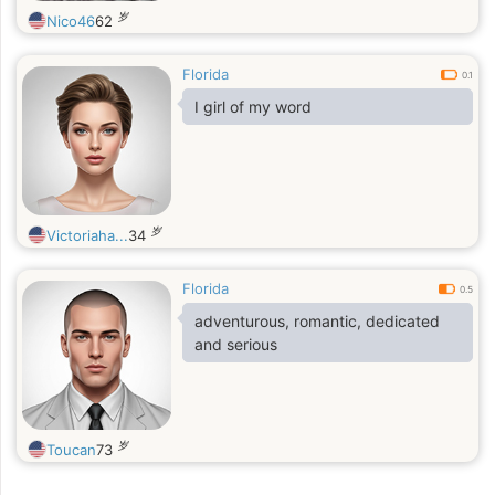
岁
Nico46
62
Florida
0.1
I girl of my word
岁
Victoriaha...
34
Florida
0.5
adventurous, romantic, dedicated
and serious
岁
Toucan
73