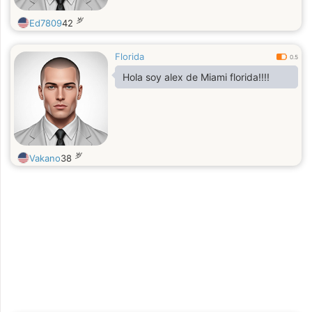
岁
Ed7809
42
Florida
0.5
Hola soy alex de Miami florida!!!!
岁
Vakano
38