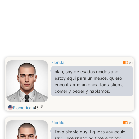
Florida
0.4
olah, soy de esados unidos and
estoy aqui para un mesos. quiero
encontrarme un chica fantastico a
comer y beber y hablamos.
岁
Elamerican
45
Florida
0.5
I’m a simple guy, I guess you could
say. I like spending time with my