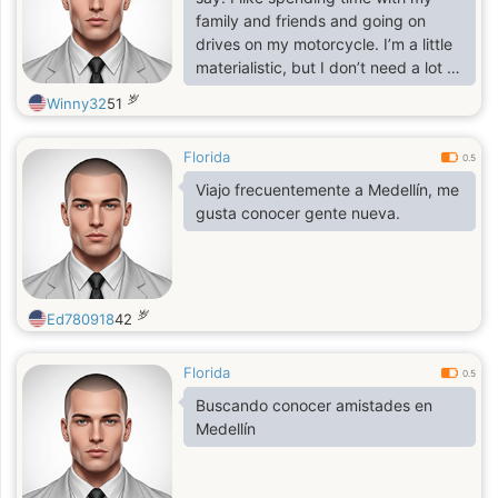
family and friends and going on
drives on my motorcycle. I’m a little
materialistic, but I don’t need a lot of
bells and whistles to make me
岁
Winny32
51
happy. I’m looking for a girl who is
down to earth, has a good sense of
Florida
humor, and is just looking for
0.5
someone to enjoy life with and have
Viajo frecuentemente a Medellín, me
an amazing time. I love to dance
gusta conocer gente nueva.
and go to Miami lounges.
岁
Ed780918
42
Florida
0.5
Buscando conocer amistades en
Medellín