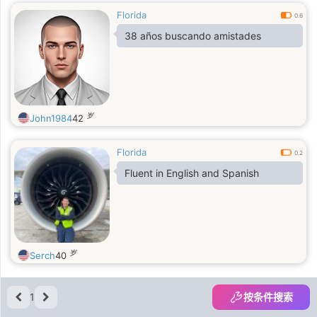
Florida
0.6
38 años buscando amistades
岁
John1984
42
Florida
0.2
Fluent in English and Spanish
岁
Serch
40
1
按条件搜索