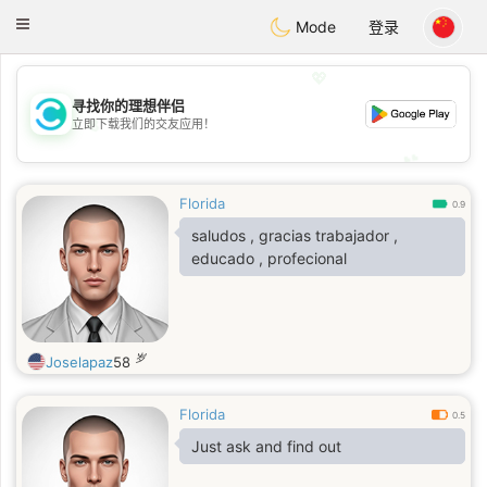
olombia
Citas
Toggle
Mode
登录
navigation
💖
寻找你的理想伴侣
💖
立即下载我们的交友应用！
💕
💕
Florida
0.9
saludos , gracias trabajador ,
educado , profecional
岁
Joselapaz
58
Florida
0.5
Just ask and find out