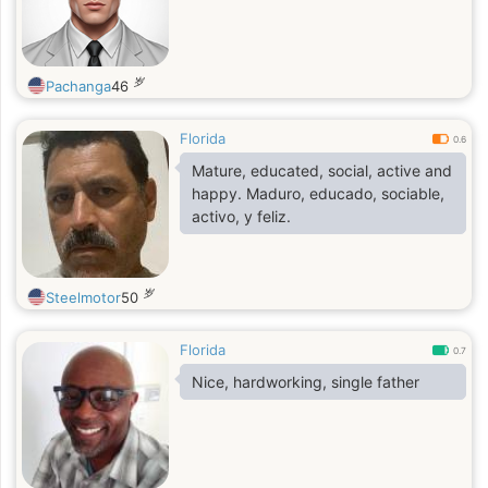
岁
Pachanga
46
Florida
0.6
Mature, educated, social, active and
happy. Maduro, educado, sociable,
activo, y feliz.
岁
Steelmotor
50
Florida
0.7
Nice, hardworking, single father