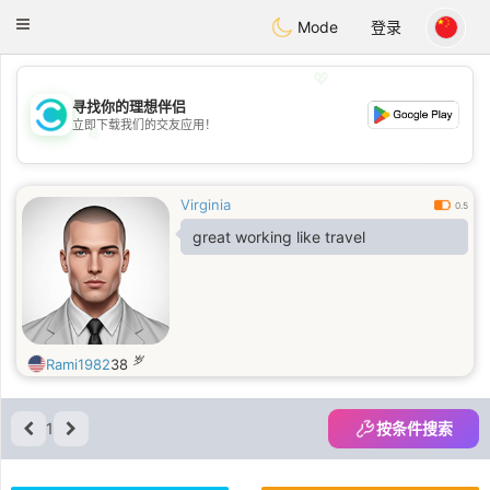
olombia
Citas
Toggle
Mode
登录
navigation
💖
寻找你的理想伴侣
立即下载我们的交友应用！
💖
💕
💕
Virginia
0.5
great working like travel
岁
Rami1982
38
1
按条件搜索