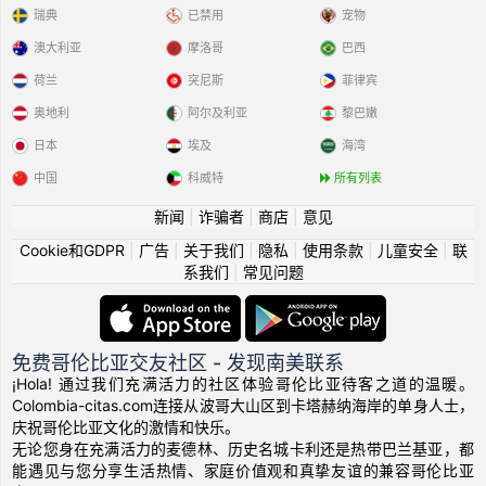
瑞典
已禁用
宠物
澳大利亚
摩洛哥
巴西
荷兰
突尼斯
菲律宾
奥地利
阿尔及利亚
黎巴嫩
日本
埃及
海湾
中国
科威特
所有列表
新闻
|
诈骗者
|
商店
|
意见
Cookie和GDPR
|
广告
|
关于我们
|
隐私
|
使用条款
|
儿童安全
|
联
系我们
|
常见问题
免费哥伦比亚交友社区 - 发现南美联系
¡Hola! 通过我们充满活力的社区体验哥伦比亚待客之道的温暖。
Colombia-citas.com连接从波哥大山区到卡塔赫纳海岸的单身人士，
庆祝哥伦比亚文化的激情和快乐。
无论您身在充满活力的麦德林、历史名城卡利还是热带巴兰基亚，都
能遇见与您分享生活热情、家庭价值观和真挚友谊的兼容哥伦比亚