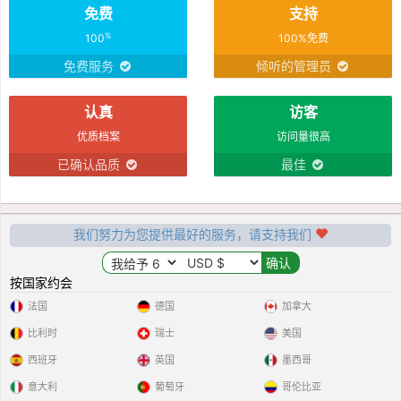
免费
支持
%
100
100%免费
免费服务
倾听的管理员
认真
访客
优质档案
访问量很高
已确认品质
最佳
我们努力为您提供最好的服务，请支持我们
按国家约会
法国
德国
加拿大
比利时
瑞士
美国
西班牙
英国
墨西哥
意大利
葡萄牙
哥伦比亚