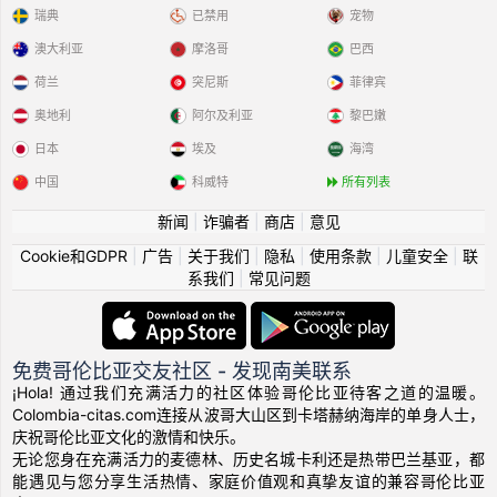
瑞典
已禁用
宠物
澳大利亚
摩洛哥
巴西
荷兰
突尼斯
菲律宾
奥地利
阿尔及利亚
黎巴嫩
日本
埃及
海湾
中国
科威特
所有列表
新闻
|
诈骗者
|
商店
|
意见
Cookie和GDPR
|
广告
|
关于我们
|
隐私
|
使用条款
|
儿童安全
|
联
系我们
|
常见问题
免费哥伦比亚交友社区 - 发现南美联系
¡Hola! 通过我们充满活力的社区体验哥伦比亚待客之道的温暖。
Colombia-citas.com连接从波哥大山区到卡塔赫纳海岸的单身人士，
庆祝哥伦比亚文化的激情和快乐。
无论您身在充满活力的麦德林、历史名城卡利还是热带巴兰基亚，都
能遇见与您分享生活热情、家庭价值观和真挚友谊的兼容哥伦比亚