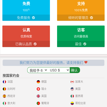
免费
支持
%
100
100%免费
免费服务
倾听的管理员
认真
访客
优质档案
访问量很高
已确认品质
最佳
我们努力为您提供最好的服务，请支持我们
按国家约会
法国
德国
加拿大
比利时
瑞士
美国
西班牙
英国
墨西哥
意大利
葡萄牙
哥伦比亚