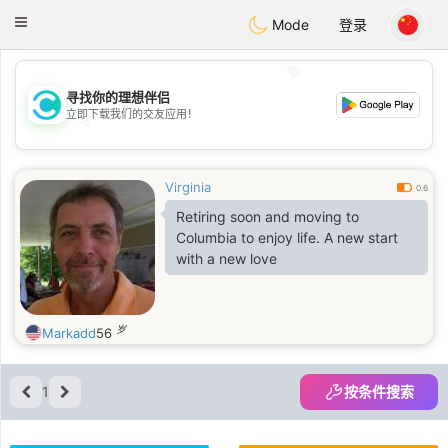
olombia
Citas
Toggle
Mode
登录
navigation
💖
寻找你的理想伴侣
立即下载我们的交友应用！
💖
💕
💕
Virginia
0.6
Retiring soon and moving to
Columbia to enjoy life. A new start
with a new love
岁
Markadd
56
1
按条件搜索