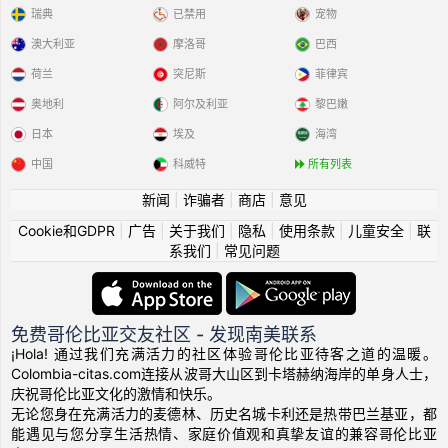
瑞典
已禁用
宠物
澳大利亚
摩洛哥
巴西
荷兰
突尼斯
菲律宾
奥地利
阿尔及利亚
黎巴嫩
日本
埃及
海湾
中国
科威特
所有列表
新闻
|
诈骗者
|
商店
|
意见
Cookie和GDPR
|
广告
|
关于我们
|
隐私
|
使用条款
|
儿童安全
|
联
系我们
|
常见问题
免费哥伦比亚交友社区 - 发现南美联系
¡Hola! 通过我们充满活力的社区体验哥伦比亚待客之道的温暖。
Colombia-citas.com连接从波哥大山区到卡塔赫纳海岸的单身人士，
庆祝哥伦比亚文化的激情和快乐。
无论您身在充满活力的麦德林、历史名城卡利还是热带巴兰基亚，都
能遇见与您分享生活热情、家庭价值观和真挚友谊的兼容哥伦比亚