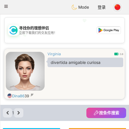
olombia
Citas
Toggle
Mode
登录
navigation
💖
寻找你的理想伴侣
立即下载我们的交友应用！
💖
💕
💕
Virginia
0.8
divertida amigable curiosa
岁
Dina86
39
1
按条件搜索