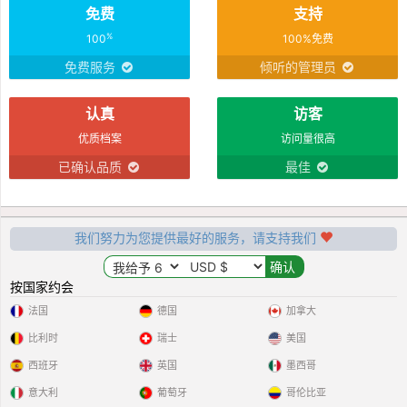
免费
支持
%
100
100%免费
免费服务
倾听的管理员
认真
访客
优质档案
访问量很高
已确认品质
最佳
我们努力为您提供最好的服务，请支持我们
按国家约会
法国
德国
加拿大
比利时
瑞士
美国
西班牙
英国
墨西哥
意大利
葡萄牙
哥伦比亚