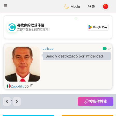
olombia
Citas
Toggle
Mode
登录
navigation
💖
寻找你的理想伴侣
立即下载我们的交友应用！
💖
💕
💕
Jalisco
0.7
Serio y destrozado por infidelidad
岁
Zapotillo
55
1
按条件搜索