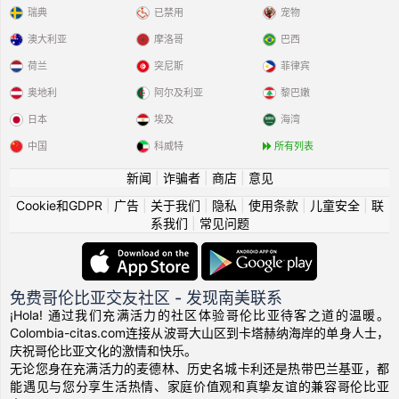
瑞典
已禁用
宠物
澳大利亚
摩洛哥
巴西
荷兰
突尼斯
菲律宾
奥地利
阿尔及利亚
黎巴嫩
日本
埃及
海湾
中国
科威特
所有列表
新闻
|
诈骗者
|
商店
|
意见
Cookie和GDPR
|
广告
|
关于我们
|
隐私
|
使用条款
|
儿童安全
|
联
系我们
|
常见问题
免费哥伦比亚交友社区 - 发现南美联系
¡Hola! 通过我们充满活力的社区体验哥伦比亚待客之道的温暖。
Colombia-citas.com连接从波哥大山区到卡塔赫纳海岸的单身人士，
庆祝哥伦比亚文化的激情和快乐。
无论您身在充满活力的麦德林、历史名城卡利还是热带巴兰基亚，都
能遇见与您分享生活热情、家庭价值观和真挚友谊的兼容哥伦比亚