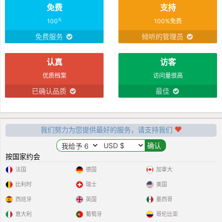
免费
支持
%
100
100%免费
免费服务
倾听的管理员
认真
访客
优质档案
访问量很高
已确认品质
最佳
我们努力为您提供最好的服务，请支持我们
按国家约会
法国
德国
加拿大
比利时
瑞士
美国
西班牙
英国
墨西哥
意大利
葡萄牙
哥伦比亚