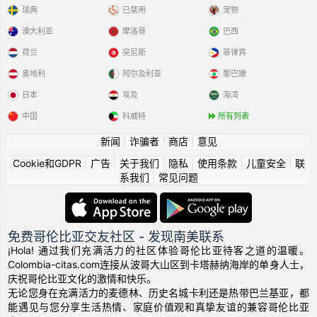
瑞典
已禁用
宠物
澳大利亚
摩洛哥
巴西
荷兰
突尼斯
菲律宾
奥地利
阿尔及利亚
黎巴嫩
日本
埃及
海湾
中国
科威特
所有列表
新闻
|
诈骗者
|
商店
|
意见
Cookie和GDPR
|
广告
|
关于我们
|
隐私
|
使用条款
|
儿童安全
|
联
系我们
|
常见问题
免费哥伦比亚交友社区 - 发现南美联系
¡Hola! 通过我们充满活力的社区体验哥伦比亚待客之道的温暖。
Colombia-citas.com连接从波哥大山区到卡塔赫纳海岸的单身人士，
庆祝哥伦比亚文化的激情和快乐。
无论您身在充满活力的麦德林、历史名城卡利还是热带巴兰基亚，都
能遇见与您分享生活热情、家庭价值观和真挚友谊的兼容哥伦比亚