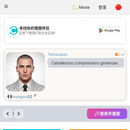
olombia
Citas
Toggle
Mode
登录
navigation
💖
寻找你的理想伴侣
立即下载我们的交友应用！
💖
💕
💕
Tamaulipas
0.6
Caballeroso comprensivo generoso
岁
Axelgmz
52
1
按条件搜索