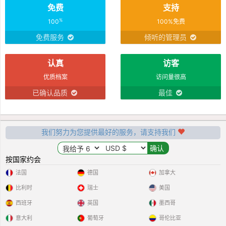
免费
支持
%
100
100%免费
免费服务
倾听的管理员
认真
访客
优质档案
访问量很高
已确认品质
最佳
我们努力为您提供最好的服务，请支持我们
按国家约会
法国
德国
加拿大
比利时
瑞士
美国
西班牙
英国
墨西哥
意大利
葡萄牙
哥伦比亚