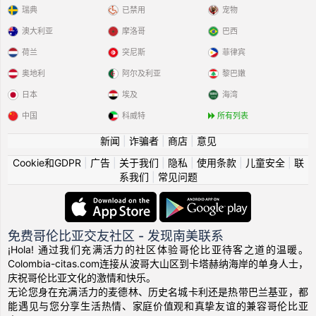
瑞典
已禁用
宠物
澳大利亚
摩洛哥
巴西
荷兰
突尼斯
菲律宾
奥地利
阿尔及利亚
黎巴嫩
日本
埃及
海湾
中国
科威特
所有列表
新闻
|
诈骗者
|
商店
|
意见
Cookie和GDPR
|
广告
|
关于我们
|
隐私
|
使用条款
|
儿童安全
|
联
系我们
|
常见问题
免费哥伦比亚交友社区 - 发现南美联系
¡Hola! 通过我们充满活力的社区体验哥伦比亚待客之道的温暖。
Colombia-citas.com连接从波哥大山区到卡塔赫纳海岸的单身人士，
庆祝哥伦比亚文化的激情和快乐。
无论您身在充满活力的麦德林、历史名城卡利还是热带巴兰基亚，都
能遇见与您分享生活热情、家庭价值观和真挚友谊的兼容哥伦比亚