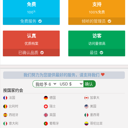
免费
支持
%
100
100%免费
免费服务
倾听的管理员
认真
访客
优质档案
访问量很高
已确认品质
最佳
我们努力为您提供最好的服务，请支持我们
按国家约会
法国
德国
加拿大
比利时
瑞士
美国
西班牙
英国
墨西哥
意大利
葡萄牙
哥伦比亚