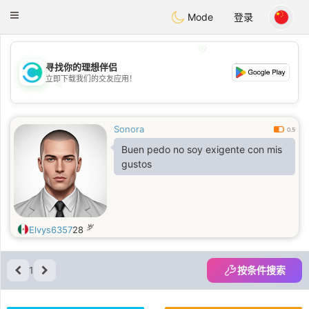
olombia
Citas
Toggle
Mode
登录
navigation
💖
寻找你的理想伴侣
立即下载我们的交友应用！
💖
💕
💕
Sonora
0.5
Buen pedo no soy exigente con mis
gustos
岁
Elvys6357
28
1
按条件搜索