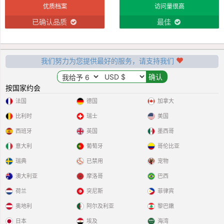
优质档案
访问量很高
已确认品质
最佳
我们努力为您提供最好的服务，请支持我们
按国家约会
法国
德国
加拿大
比利时
瑞士
美国
西班牙
英国
墨西哥
意大利
葡萄牙
哥伦比亚
瑞典
已禁用
宠物
澳大利亚
摩洛哥
巴西
荷兰
突尼斯
菲律宾
奥地利
阿尔及利亚
黎巴嫩
日本
埃及
海湾