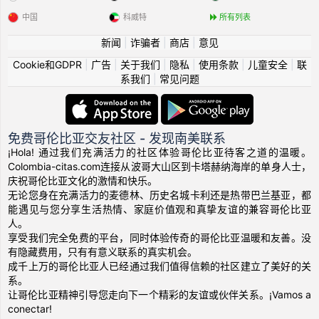
中国
科威特
所有列表
新闻
|
诈骗者
|
商店
|
意见
Cookie和GDPR
|
广告
|
关于我们
|
隐私
|
使用条款
|
儿童安全
|
联
系我们
|
常见问题
免费哥伦比亚交友社区 - 发现南美联系
¡Hola! 通过我们充满活力的社区体验哥伦比亚待客之道的温暖。
Colombia-citas.com连接从波哥大山区到卡塔赫纳海岸的单身人士，
庆祝哥伦比亚文化的激情和快乐。
无论您身在充满活力的麦德林、历史名城卡利还是热带巴兰基亚，都
能遇见与您分享生活热情、家庭价值观和真挚友谊的兼容哥伦比亚
人。
享受我们完全免费的平台，同时体验传奇的哥伦比亚温暖和友善。没
有隐藏费用，只有有意义联系的真实机会。
成千上万的哥伦比亚人已经通过我们值得信赖的社区建立了美好的关
系。
让哥伦比亚精神引导您走向下一个精彩的友谊或伙伴关系。¡Vamos a
conectar!