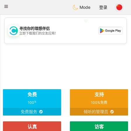
olombia
Citas
Toggle
Mode
登录
navigation
💖
寻找你的理想伴侣
立即下载我们的交友应用！
💖
💕
💕
免费
支持
%
100
100%免费
免费服务
倾听的管理员
认真
访客