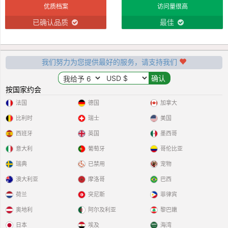
优质档案
访问量很高
已确认品质
最佳
我们努力为您提供最好的服务，请支持我们
按国家约会
法国
德国
加拿大
比利时
瑞士
美国
西班牙
英国
墨西哥
意大利
葡萄牙
哥伦比亚
瑞典
已禁用
宠物
澳大利亚
摩洛哥
巴西
荷兰
突尼斯
菲律宾
奥地利
阿尔及利亚
黎巴嫩
日本
埃及
海湾