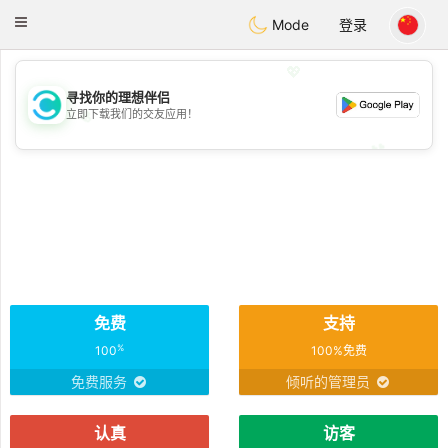
olombia
Citas
Toggle
Mode
登录
navigation
💖
寻找你的理想伴侣
立即下载我们的交友应用！
💖
💕
💕
免费
支持
%
100
100%免费
免费服务
倾听的管理员
认真
访客