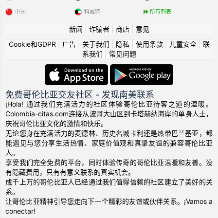
中国
科威特
所有列表
新闻
|
诈骗者
|
商店
|
意见
Cookie和GDPR
|
广告
|
关于我们
|
隐私
|
使用条款
|
儿童安全
|
联
系我们
|
常见问题
免费哥伦比亚交友社区 - 发现南美联系
¡Hola! 通过我们充满活力的社区体验哥伦比亚待客之道的温暖。
Colombia-citas.com连接从波哥大山区到卡塔赫纳海岸的单身人士，
庆祝哥伦比亚文化的激情和快乐。
无论您身在充满活力的麦德林、历史名城卡利还是热带巴兰基亚，都
能遇见与您分享生活热情、家庭价值观和真挚友谊的兼容哥伦比亚
人。
享受我们完全免费的平台，同时体验传奇的哥伦比亚温暖和友善。没
有隐藏费用，只有有意义联系的真实机会。
成千上万的哥伦比亚人已经通过我们值得信赖的社区建立了美好的关
系。
让哥伦比亚精神引导您走向下一个精彩的友谊或伙伴关系。¡Vamos a
conectar!