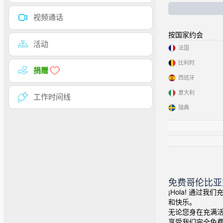
视频通话
按国家约会
活动
法国
比利时
捐赠
西班牙
意大利
工作时间线
瑞典
免费哥伦比亚
¡Hola! 通过
和快乐。
无论您身在充满
享受我们完全免