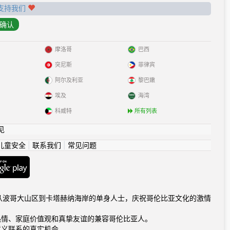
支持我们
摩洛哥
巴西
突尼斯
菲律宾
阿尔及利亚
黎巴嫩
埃及
海湾
科威特
所有列表
见
儿童安全
|
联系我们
|
常见问题
com连接从波哥大山区到卡塔赫纳海岸的单身人士，庆祝哥伦比亚文化的激情
热情、家庭价值观和真挚友谊的兼容哥伦比亚人。
意义联系的真实机会。