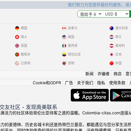
我们努力为您提供最好的服务，请
德国
加拿大
澳大利亚
瑞士
美国
荷兰
英国
墨西哥
奥地利
葡萄牙
哥伦比亚
日本
已禁用
宠物
中国
新闻
|
诈骗者
|
商店
|
意
Cookie和GDPR
|
广告
|
关于我们
|
隐私
|
使用条款
|
交友社区 - 发现南美联系
我们充满活力的社区体验哥伦比亚待客之道的温暖。Colombia-citas.
活力的麦德林、历史名城卡利还是热带巴兰基亚，都能遇见与您分享生活
费的平台，同时体验传奇的哥伦比亚温暖和友善。没有隐藏费用，只有有