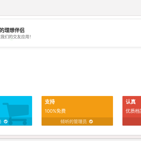
的理想伴侣
载我们的交友应用！
💖
💕
支持
认真
100%免费
优质档
务
倾听的管理员