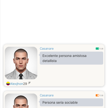
Casanare
0.8
Excelente persona amistosa
detallista
岁
Alexjhon
29
Casanare
0.6
Persona seria sociable