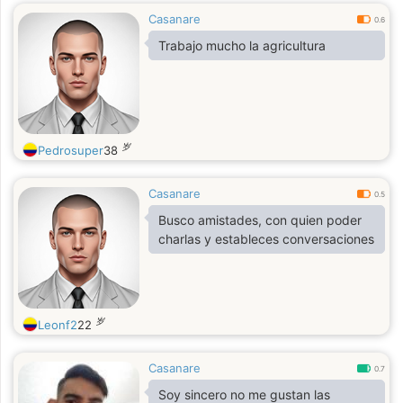
Casanare
0.6
Trabajo mucho la agricultura
岁
Pedrosuper
38
Casanare
0.5
Busco amistades, con quien poder
charlas y estableces conversaciones
岁
Leonf2
22
Casanare
0.7
Soy sincero no me gustan las