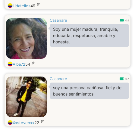
岁
Lidatellez
49
Casanare
0.9
Soy una mujer madura, tranquila,
educada, respetuosa, amable y
honesta.
岁
Alba72
54
Casanare
0.7
soy una persona cariñosa, fiel y de
buenos sentimientos
岁
Xxstevenxx
22