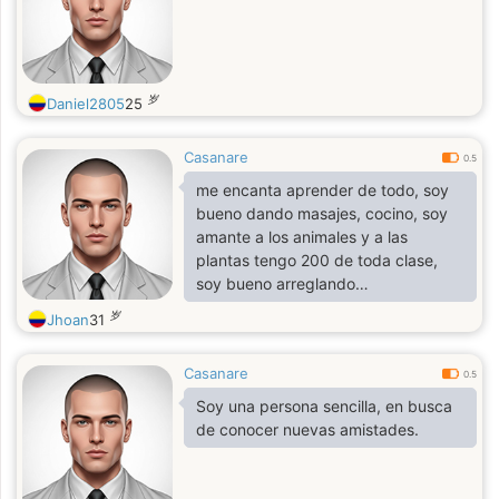
岁
Daniel2805
25
Casanare
0.5
me encanta aprender de todo, soy
bueno dando masajes, cocino, soy
amante a los animales y a las
plantas tengo 200 de toda clase,
soy bueno arreglando
computadoras y fabricó artesanías y
岁
Jhoan
31
muebles en madera, también manejo
todo tipo de vehículos
Casanare
0.5
Soy una persona sencilla, en busca
de conocer nuevas amistades.