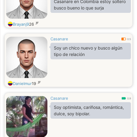
Casanare en Colombia estoy soltero
busco bueno lo que surja
岁
Brayanj9
26
Casanare
0.5
Soy un chico nuevo y busco algún
tipo de relación
岁
Danielmur
19
Casanare
0.9
Soy optimista, cariñosa, romántica,
dulce, soy bipolar.