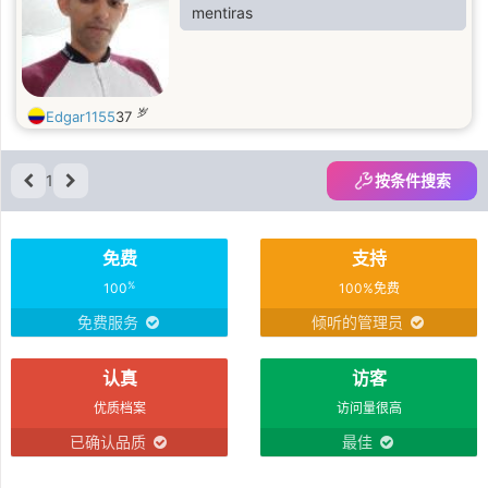
mentiras
岁
Edgar1155
37
1
按条件搜索
免费
支持
%
100
100%免费
免费服务
倾听的管理员
认真
访客
优质档案
访问量很高
已确认品质
最佳