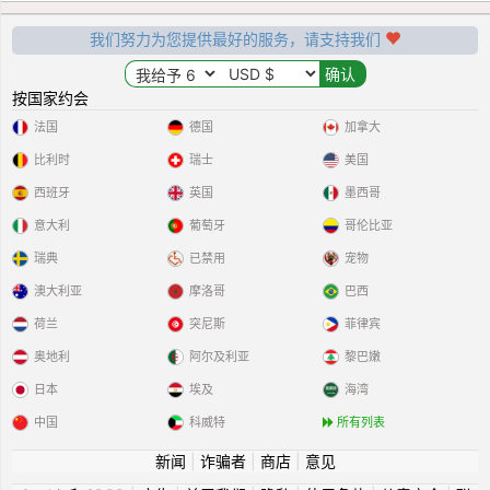
我们努力为您提供最好的服务，请支持我们
按国家约会
法国
德国
加拿大
比利时
瑞士
美国
西班牙
英国
墨西哥
意大利
葡萄牙
哥伦比亚
瑞典
已禁用
宠物
澳大利亚
摩洛哥
巴西
荷兰
突尼斯
菲律宾
奥地利
阿尔及利亚
黎巴嫩
日本
埃及
海湾
中国
科威特
所有列表
新闻
|
诈骗者
|
商店
|
意见