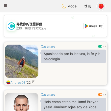
olombia
Citas
Toggle
Mode
登录
navigation
💖
寻找你的理想伴侣
💖
立即下载我们的交友应用！
💕
💕
Casanare
0.7
Apasionado por la lectura, la fe y la
psicologia.
岁
Andres08f
22
Casanare
0.5
Hola cómo están me llamó Brayan
yesid Jiménez rojas soy de Yopal