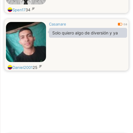
岁
Spen17
34
Casanare
0.6
Solo quiero algo de diversión y ya
岁
Daniel2001
25