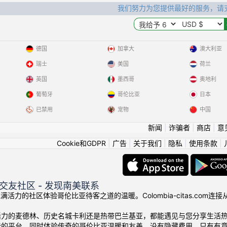
我们努力为您提供最好的服务，请
德国
加拿大
澳大利亚
瑞士
美国
荷兰
英国
墨西哥
奥地利
葡萄牙
哥伦比亚
日本
已禁用
宠物
中国
新闻
|
诈骗者
|
商店
|
意
Cookie和GDPR
|
广告
|
关于我们
|
隐私
|
使用条款
|
交友社区 - 发现南美联系
我们充满活力的社区体验哥伦比亚待客之道的温暖。Colombia-citas.
活力的麦德林、历史名城卡利还是热带巴兰基亚，都能遇见与您分享生活
费的平台，同时体验传奇的哥伦比亚温暖和友善。没有隐藏费用，只有有