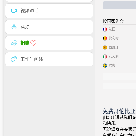
视频通话
按国家约会
活动
法国
比利时
捐赠
西班牙
意大利
工作时间线
瑞典
免费哥伦比亚
¡Hola! 通过
和快乐。
无论您身在充满
享受我们完全免