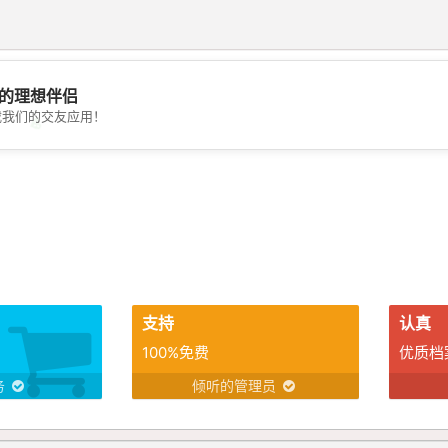
的理想伴侣
载我们的交友应用！
💖
💕
支持
认真
100%免费
优质档
务
倾听的管理员