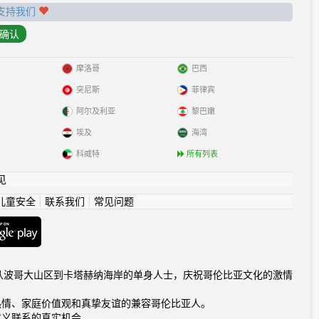
支持我们
摩洛哥
巴西
突尼斯
菲律宾
阿尔及利亚
黎巴嫩
埃及
海湾
科威特
所有列表
见
儿童安全
|
联系我们
|
常见问题
com连接从波哥大山区到卡塔赫纳海岸的单身人士，庆祝哥伦比亚文化的激情
热情、家庭价值观和真挚友谊的兼容哥伦比亚人。
意义联系的真实机会。